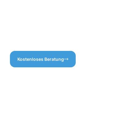
Dachrinne nicht nur sauber
Dachrinnenreinigung in
bleibt, sondern auch
Karlsruhe, ohne versteckte
dauerhaft einsatzbereit ist.
Zusatzkosten oder
Vertrauen Sie auf unsere
überflüssige Leistungen.
Fachkompetenz in der
Dachrinnenreinigung
Karlsruhe!
Kostenloses Beratung
Die
Vorteile