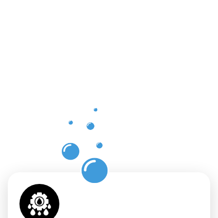
einer
professione
Dachrinnenr
in
Karlsruhe
mit
Moosweg