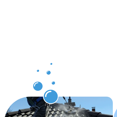
Ergebnisse,
die Sie
nach der
Dachrinnenr
Karlsruhe
erwarten
können