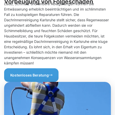
Vorbeugung von Folgeschäden
Laub, Schmutz und andere Ablagerungen können die
Entwässerung erheblich beeinträchtigen und im schlimmsten
Fall zu kostspieligen Reparaturen führen. Die
Dachrinnenreinigung Karlsruhe stellt sicher, dass Regenwasser
ungehindert abfließen kann. Dadurch werden sie vor
Schimmelbildung und feuchten Schäden geschützt. Für
Hausbesitzer, die teure Folgekosten vermeiden möchten, ist
eine regelmäßige Dachrinnenreinigung in Karlsruhe eine kluge
Entscheidung. Es lohnt sich, in den Erhalt von Eigentum zu
investieren – schließlich möchte niemand mit den
unangenehmen Konsequenzen von Wasseransammlungen
kämpfen müssen!
Kostenloses Beratung