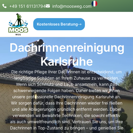
+49 151 61131794
info@moosweg.com
Kostenloses Beratung
Dachrinnenreinigung
Karlsruhe
Die richtige Pflege Ihrer Dachrinnen ist entscheidend, um
langfristige Schäden an Ihrem Zuhause zu vermeiden.
Wenn sich Schmutz und Laub ansammeln, kann das
schwerwiegende Folgen haben. Daher bieten wir Ihnen
unsere professionelle Dachrinnenreinigung Karlsruhe an.
Wir sorgen dafür, dass Ihre Dachrinnen wieder frei fließen
und alle Ablagerungen gründlich entfernt werden. Dabei
verwenden wir bewährte Techniken, die sowohl effektiv
als auch umweltfreundlich sind. Vertrauen Sie uns, um Ihre
Dachrinnen in Top-Zustand zu bringen – und genießen Sie