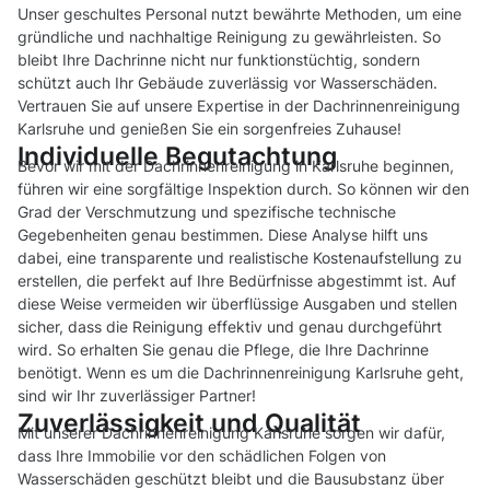
Unser geschultes Personal nutzt bewährte Methoden, um eine
gründliche und nachhaltige Reinigung zu gewährleisten. So
bleibt Ihre Dachrinne nicht nur funktionstüchtig, sondern
schützt auch Ihr Gebäude zuverlässig vor Wasserschäden.
Vertrauen Sie auf unsere Expertise in der Dachrinnenreinigung
Karlsruhe und genießen Sie ein sorgenfreies Zuhause!
Individuelle Begutachtung
Bevor wir mit der Dachrinnenreinigung in Karlsruhe beginnen,
führen wir eine sorgfältige Inspektion durch. So können wir den
Grad der Verschmutzung und spezifische technische
Gegebenheiten genau bestimmen. Diese Analyse hilft uns
dabei, eine transparente und realistische Kostenaufstellung zu
erstellen, die perfekt auf Ihre Bedürfnisse abgestimmt ist. Auf
diese Weise vermeiden wir überflüssige Ausgaben und stellen
sicher, dass die Reinigung effektiv und genau durchgeführt
wird. So erhalten Sie genau die Pflege, die Ihre Dachrinne
benötigt. Wenn es um die Dachrinnenreinigung Karlsruhe geht,
sind wir Ihr zuverlässiger Partner!
Zuverlässigkeit und Qualität
Mit unserer Dachrinnenreinigung Karlsruhe sorgen wir dafür,
dass Ihre Immobilie vor den schädlichen Folgen von
Wasserschäden geschützt bleibt und die Bausubstanz über