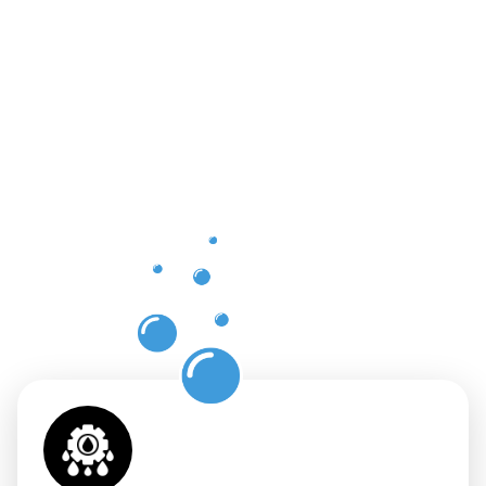
Vorteile
einer
professione
Dachrinnenr
in
Junglinster