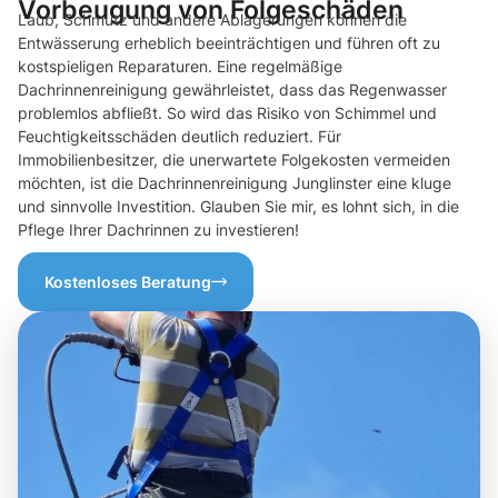
Vorbeugung von Folgeschäden
Laub, Schmutz und andere Ablagerungen können die
Entwässerung erheblich beeinträchtigen und führen oft zu
kostspieligen Reparaturen. Eine regelmäßige
Dachrinnenreinigung gewährleistet, dass das Regenwasser
problemlos abfließt. So wird das Risiko von Schimmel und
Feuchtigkeitsschäden deutlich reduziert. Für
Immobilienbesitzer, die unerwartete Folgekosten vermeiden
möchten, ist die Dachrinnenreinigung Junglinster eine kluge
und sinnvolle Investition. Glauben Sie mir, es lohnt sich, in die
Pflege Ihrer Dachrinnen zu investieren!
Kostenloses Beratung