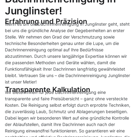
Junglinster!
Erfahrung und Präzision
Wenn es um die Dachrinnenreinigung in Junglinster geht, steht
bei uns die gründliche Analyse der Gegebenheiten an erster
Stelle. Wir nehmen den Grad der Verschmutzung sowie
technische Besonderheiten genau unter die Lupe, um die
Dachrinnenreinigung optimal auf Ihre Bedürfnisse
abzustimmen. Durch unsere langjährige Expertise können wir
die passenden Methoden und Geräte wählen, damit die
Funktionsfähigkeit Ihrer Dachrinnen langfristig gewährleistet
bleibt. Vertrauen Sie uns – die Dachrinnenreinigung Junglinster
ist unser Metier!
Transparente Kalkulation
Wir bieten Ihnen für jede Dachrinnenreinigung eine
transparente und faire Preisübersicht – ganz ohne versteckte
Kosten. Die Reinigung selbst erfolgt durch erprobte Techniken,
die zuverlässig Laub, Schmutz und Ablagerungen beseitigen.
Dabei legen wir besonderen Wert auf eine gründliche Kontrolle
der Ablaufstellen, damit Ihre Dachrinnen auch nach der
Reinigung einwandfrei funktionieren. So garantieren wir eine