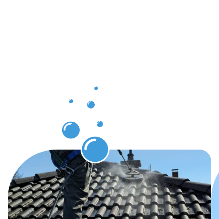
Nach der
Dachrinnenr
in
Junglinster
– Ihre
neuen
Ergebnisse!