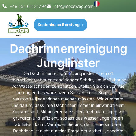
+49 151 61131794
info@moosweg.com
Kostenloses Beratung
Dachrinnenreinigung
Junglinster
Die Dachrinnenreinigung Junglinster ist ein oft
übersehener, aber entscheidender Schritt, um Ihr Zuhause
vor Wasserschäden zu schützen. Stellen Sie sich vor, wie
beruhigend es wäre, wenn Sie sich keine Sorgen um
verstopfte Regenrinnen machen müssten. Wir kümmern
uns darum, dass Ihre Dachrinnen immer in einwandfreiem
Zustand sind. Mit unserer speziellen Technik reinigen wir
gründlich und effizient, sodass das Wasser ungehindert
abfließen kann. Vertrauen Sie uns, denn eine saubere
Dachrinne ist nicht nur eine Frage der Ästhetik, sondern