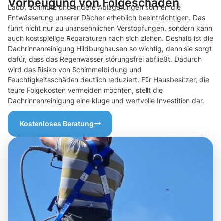
Vorbeugung von Folgeschäden
Laub, Schmutz und andere Ablagerungen können die
Entwässerung unserer Dächer erheblich beeinträchtigen. Das
führt nicht nur zu unansehnlichen Verstopfungen, sondern kann
auch kostspielige Reparaturen nach sich ziehen. Deshalb ist die
Dachrinnenreinigung Hildburghausen so wichtig, denn sie sorgt
dafür, dass das Regenwasser störungsfrei abfließt. Dadurch
wird das Risiko von Schimmelbildung und
Feuchtigkeitsschäden deutlich reduziert. Für Hausbesitzer, die
teure Folgekosten vermeiden möchten, stellt die
Dachrinnenreinigung eine kluge und wertvolle Investition dar.
Kostenloses Beratung