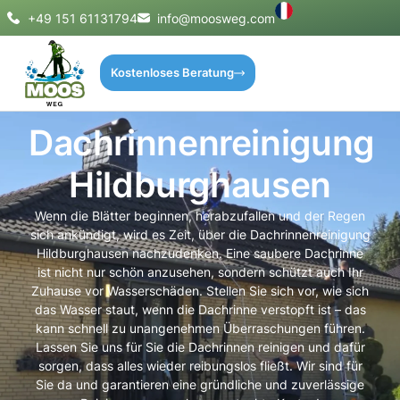
+49 151 61131794
info@moosweg.com
Kostenloses Beratung
Dachrinnenreinigung
Hildburghausen
Wenn die Blätter beginnen, herabzufallen und der Regen
sich ankündigt, wird es Zeit, über die Dachrinnenreinigung
Hildburghausen nachzudenken. Eine saubere Dachrinne
ist nicht nur schön anzusehen, sondern schützt auch Ihr
Zuhause vor Wasserschäden. Stellen Sie sich vor, wie sich
das Wasser staut, wenn die Dachrinne verstopft ist – das
kann schnell zu unangenehmen Überraschungen führen.
Lassen Sie uns für Sie die Dachrinnen reinigen und dafür
sorgen, dass alles wieder reibungslos fließt. Wir sind für
Sie da und garantieren eine gründliche und zuverlässige