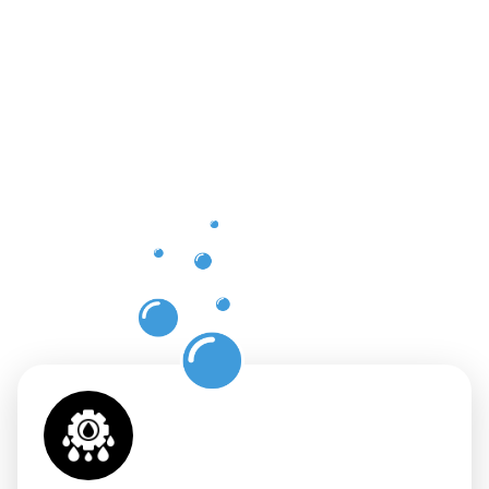
Vorteile
der
professione
Dachrinnenr
Hildburgha
mit
Moosweg