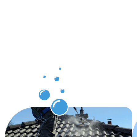
Ergebnisse,
die Sie
nach der
Dachrinnenr
Hildburgha
erwarten
können