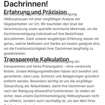
Dachrinnen!
Erfahrung und Präzision
Bei Moosweg beginnt jede Dachrinnenreinigung
Hildburghausen mit einer sorgfältigen Analyse der
Gegebenheiten vor Ort. Wir beurteilen den Grad der
Verschmutzung sowie spezielle technische Merkmale, um die
Dachrinnenreinigung individuell auf Ihre Bedürfnisse
abzustimmen. Dank unserer langjährigen Erfahrung wissen wir
genau, welche Methoden und Geräte am besten geeignet sind,
um die Funktionstüchtigkeit Ihrer Dachrinnen langfristig zu
gewährleisten.
Transparente Kalkulation
Wir bieten Ihnen für jede Dachrinnenreinigung ein
transparentes und faires Preisangebot – ohne versteckte
Kosten. Unsere Reinigungsmethoden haben sich bewährt und
garantieren, dass Laub, Schmutz und Ablagerungen gründlich
entfernt werden. Besonders wichtig ist uns die sorgfältige
Überprüfung der Ablaufstellen, damit Ihre Dachrinnen auch
nach der Reinigung einwandfrei funktionieren. So stellen wir
sicher, dass unsere Dachrinnenreinigung Hildburghausen nicht
nur effektiv, sondern auch nachhaltig ist, um den Wert Ihres