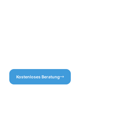
und langen
Hildburghausen nicht nur
Renovierungsarbeiten.
effektiv, sondern auch
stressfrei für Sie sein.
Denken Sie daran, dass eine
gut gewartete Dachrinne
nicht nur die Langlebigkeit
Ihres Daches unterstützt,
sondern auch Schäden
durch Wasseransammlungen
verhindert.
Kostenloses Beratung