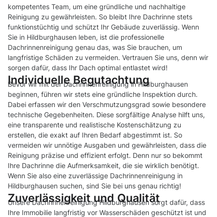
kompetentes Team, um eine gründliche und nachhaltige
Reinigung zu gewährleisten. So bleibt Ihre Dachrinne stets
funktionstüchtig und schützt Ihr Gebäude zuverlässig. Wenn
Sie in Hildburghausen leben, ist die professionelle
Dachrinnenreinigung genau das, was Sie brauchen, um
langfristige Schäden zu vermeiden. Vertrauen Sie uns, denn wir
sorgen dafür, dass Ihr Dach optimal entlastet wird!
Individuelle Begutachtung
Bevor wir mit der Dachrinnenreinigung in Hildburghausen
beginnen, führen wir stets eine gründliche Inspektion durch.
Dabei erfassen wir den Verschmutzungsgrad sowie besondere
technische Gegebenheiten. Diese sorgfältige Analyse hilft uns,
eine transparente und realistische Kostenschätzung zu
erstellen, die exakt auf Ihren Bedarf abgestimmt ist. So
vermeiden wir unnötige Ausgaben und gewährleisten, dass die
Reinigung präzise und effizient erfolgt. Denn nur so bekommt
Ihre Dachrinne die Aufmerksamkeit, die sie wirklich benötigt.
Wenn Sie also eine zuverlässige Dachrinnenreinigung in
Hildburghausen suchen, sind Sie bei uns genau richtig!
Zuverlässigkeit und Qualität
Unsere Dachrinnenreinigung Hildburghausen sorgt dafür, dass
Ihre Immobilie langfristig vor Wasserschäden geschützt ist und