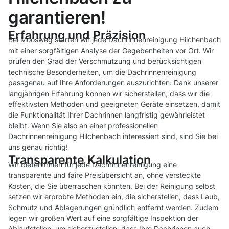
garantieren!
Erfahrung und Präzision
Bei Moosweg starten wir jede Dachrinnenreinigung Hilchenbach
mit einer sorgfältigen Analyse der Gegebenheiten vor Ort. Wir
prüfen den Grad der Verschmutzung und berücksichtigen
technische Besonderheiten, um die Dachrinnenreinigung
passgenau auf Ihre Anforderungen auszurichten. Dank unserer
langjährigen Erfahrung können wir sicherstellen, dass wir die
effektivsten Methoden und geeigneten Geräte einsetzen, damit
die Funktionalität Ihrer Dachrinnen langfristig gewährleistet
bleibt. Wenn Sie also an einer professionellen
Dachrinnenreinigung Hilchenbach interessiert sind, sind Sie bei
uns genau richtig!
Transparente Kalkulation
Wir bieten Ihnen für jede Dachrinnenreinigung eine
transparente und faire Preisübersicht an, ohne versteckte
Kosten, die Sie überraschen könnten. Bei der Reinigung selbst
setzen wir erprobte Methoden ein, die sicherstellen, dass Laub,
Schmutz und Ablagerungen gründlich entfernt werden. Zudem
legen wir großen Wert auf eine sorgfältige Inspektion der
Ablaufstellen, um sicherzustellen, dass Ihre Dachrinnen auch