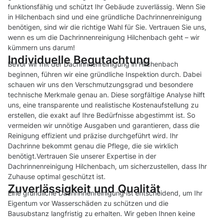
funktionsfähig und schützt Ihr Gebäude zuverlässig. Wenn Sie
in Hilchenbach sind und eine gründliche Dachrinnenreinigung
benötigen, sind wir die richtige Wahl für Sie. Vertrauen Sie uns,
wenn es um die Dachrinnenreinigung Hilchenbach geht – wir
kümmern uns darum!
Individuelle Begutachtung
Bevor wir mit der Dachrinnenreinigung in Hilchenbach
beginnen, führen wir eine gründliche Inspektion durch. Dabei
schauen wir uns den Verschmutzungsgrad und besondere
technische Merkmale genau an. Diese sorgfältige Analyse hilft
uns, eine transparente und realistische Kostenaufstellung zu
erstellen, die exakt auf Ihre Bedürfnisse abgestimmt ist. So
vermeiden wir unnötige Ausgaben und garantieren, dass die
Reinigung effizient und präzise durchgeführt wird. Ihr
Dachrinne bekommt genau die Pflege, die sie wirklich
benötigt.Vertrauen Sie unserer Expertise in der
Dachrinnenreinigung Hilchenbach, um sicherzustellen, dass Ihr
Zuhause optimal geschützt ist.
Zuverlässigkeit und Qualität
Eine gründliche Dachrinnenreinigung ist entscheidend, um Ihr
Eigentum vor Wasserschäden zu schützen und die
Bausubstanz langfristig zu erhalten. Wir geben Ihnen keine