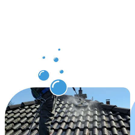
nach der
Dachrinnenr
in
Hilchenbac
erwarten
können