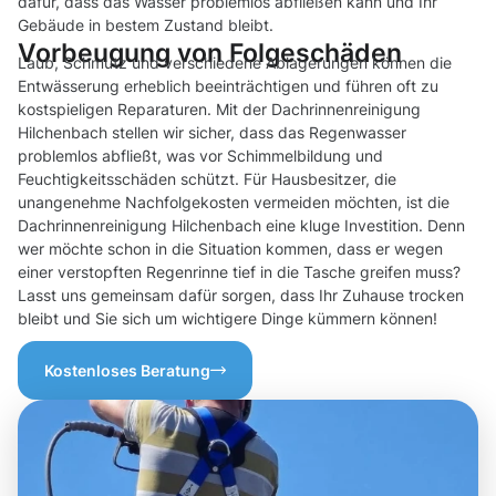
dafür, dass das Wasser problemlos abfließen kann und Ihr
Gebäude in bestem Zustand bleibt.
Vorbeugung von Folgeschäden
Laub, Schmutz und verschiedene Ablagerungen können die
Entwässerung erheblich beeinträchtigen und führen oft zu
kostspieligen Reparaturen. Mit der Dachrinnenreinigung
Hilchenbach stellen wir sicher, dass das Regenwasser
problemlos abfließt, was vor Schimmelbildung und
Feuchtigkeitsschäden schützt. Für Hausbesitzer, die
unangenehme Nachfolgekosten vermeiden möchten, ist die
Dachrinnenreinigung Hilchenbach eine kluge Investition. Denn
wer möchte schon in die Situation kommen, dass er wegen
einer verstopften Regenrinne tief in die Tasche greifen muss?
Lasst uns gemeinsam dafür sorgen, dass Ihr Zuhause trocken
bleibt und Sie sich um wichtigere Dinge kümmern können!
Kostenloses Beratung