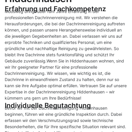
Erfahrung und Fachkompetenz
Moosweg bringt über fünf Jahre Erfahrung in der
professionellen Dachrinnenreinigung mit. Wir verstehen die
Herausforderungen, die bei der Dachrinnenreinigung auftreten
können, und passen unsere Herangehensweise individuell an
die jeweiligen Gegebenheiten an. Dabei verlassen wir uns auf
erprobte Techniken und qualifiziertes Personal, um eine
gründliche und nachhaltige Reinigung zu gewährleisten. So
bleibt Ihre Dachrinne stets funktionsfähig und schützt Ihr
Gebäude zuverlässig.Wenn Sie in Hiddenhausen wohnen, sind
wir Ihr geeigneter Partner für eine professionelle
Dachrinnenreinigung. Wir wissen, wie wichtig es ist, die
Dachrinne in einwandfreiem Zustand zu halten, denn nur so
kann sie ihre Aufgabe optimal erfüllen. Vertrauen Sie auf unsere
Expertise in der Dachrinnenreinigung Hiddenhausen – wir
kümmern uns gern um Ihre Bedürfnisse!
Individuelle Begutachtung
Bevor wir mit der Dachrinnenreinigung Hiddenhausen
beginnen, führen wir eine gründliche Inspektion durch. Dabei
erfassen wir den Verschmutzungsgrad sowie technische
Besonderheiten, die für Ihre spezifische Situation relevant sind.