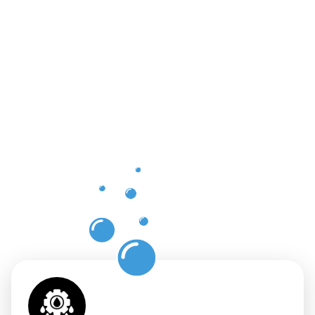
Vorteile
einer
professione
Dachrinnenr
in
Hiddenhau
mit
Moosweg