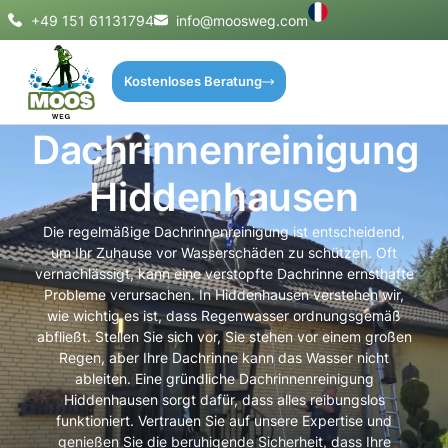
+49 151 61131794
info@moosweg.com
Kostenloses Beratung
Dachrinnenreinigung
Hiddenhausen
Die regelmäßige Dachrinnenreinigung ist entscheidend,
um Ihr Zuhause vor Wasserschäden zu schützen. Oft
vernachlässigt, kann eine verstopfte Dachrinne ernsthafte
Probleme verursachen. In Hiddenhausen verstehen wir,
wie wichtig es ist, dass Regenwasser ordnungsgemäß
abfließt. Stellen Sie sich vor, Sie stehen vor einem großen
Regen, aber Ihre Dachrinne kann das Wasser nicht
ableiten. Eine gründliche Dachrinnenreinigung
Hiddenhausen sorgt dafür, dass alles reibungslos
funktioniert. Vertrauen Sie auf unsere Expertise und
genießen Sie die beruhigende Sicherheit, dass Ihre