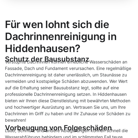
Für wen lohnt sich die
Dachrinnenreinigung in
Hiddenhausen?
Schutz der Bausubstanz
Verstopfte Dachrinnen können erhebliche Wasserschäden an
Fassade, Dach und Fundament verursachen. Eine regelmäßige
Dachrinnenreinigung ist daher unerlässlich, um Staunässe zu
vermeiden und kostspielige Schäden abzuwenden. Wer Wert
auf die Erhaltung seiner Bausubstanz legt, sollte auf eine
professionelle Dachrinnenreinigung setzen. In Hiddenhausen
bieten wir Ihnen diese Dienstleistung mit bewährten Methoden
und hochwertiger Ausrüstung an. Vertrauen Sie uns, um Ihre
Dachrinnen im Griff zu haben und Ihr Zuhause vor Schäden zu
bewahren!
Vorbeugung von Folgeschäden
Laub, Schmutz und andere Ablagerungen können schnell die
Wasserabführung behindern und im schlimmsten Fall teure