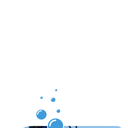
Ergebnisse,
die Sie
nach der
Dachrinnenr
Hiddenhau
erwarten
können