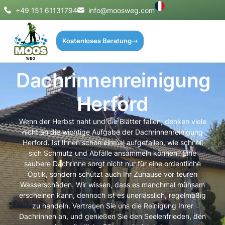
+49 151 61131794
info@moosweg.com
Kostenloses Beratung
Dachrinnenreinigung
Herford
Wenn der Herbst naht und die Blätter fallen, denken viele
nicht an die wichtige Aufgabe der Dachrinnenreinigung
Herford. Ist Ihnen schon einmal aufgefallen, wie schnell
sich Schmutz und Abfälle ansammeln können? Eine
saubere Dachrinne sorgt nicht nur für eine ordentliche
Optik, sondern schützt auch Ihr Zuhause vor teuren
Wasserschäden. Wir wissen, dass es manchmal mühsam
erscheinen kann, dennoch ist es unerlässlich, regelmäßig
zu handeln. Vertrauen Sie uns die Reinigung Ihrer
Dachrinnen an, und genießen Sie den Seelenfrieden, den