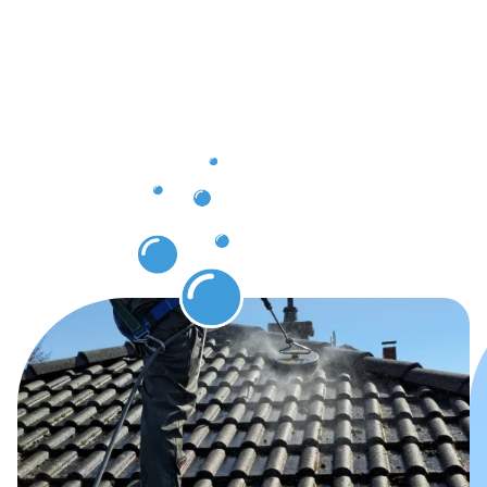
die Sie
nach der
Dachrinnenr
in Herford
genießen
können