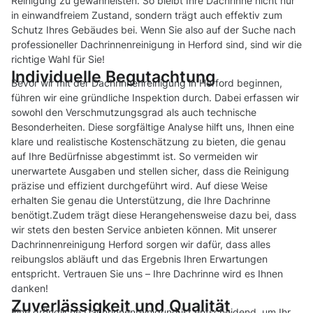
Reinigung zu gewährleisten. So bleibt Ihre Dachrinne nicht nur
in einwandfreiem Zustand, sondern trägt auch effektiv zum
Schutz Ihres Gebäudes bei. Wenn Sie also auf der Suche nach
professioneller Dachrinnenreinigung in Herford sind, sind wir die
richtige Wahl für Sie!
Individuelle Begutachtung
Bevor wir mit der Dachrinnenreinigung in Herford beginnen,
führen wir eine gründliche Inspektion durch. Dabei erfassen wir
sowohl den Verschmutzungsgrad als auch technische
Besonderheiten. Diese sorgfältige Analyse hilft uns, Ihnen eine
klare und realistische Kostenschätzung zu bieten, die genau
auf Ihre Bedürfnisse abgestimmt ist. So vermeiden wir
unerwartete Ausgaben und stellen sicher, dass die Reinigung
präzise und effizient durchgeführt wird. Auf diese Weise
erhalten Sie genau die Unterstützung, die Ihre Dachrinne
benötigt.Zudem trägt diese Herangehensweise dazu bei, dass
wir stets den besten Service anbieten können. Mit unserer
Dachrinnenreinigung Herford sorgen wir dafür, dass alles
reibungslos abläuft und das Ergebnis Ihren Erwartungen
entspricht. Vertrauen Sie uns – Ihre Dachrinne wird es Ihnen
danken!
Zuverlässigkeit und Qualität
Eine gründliche Dachrinnenreinigung ist entscheidend, um Ihr