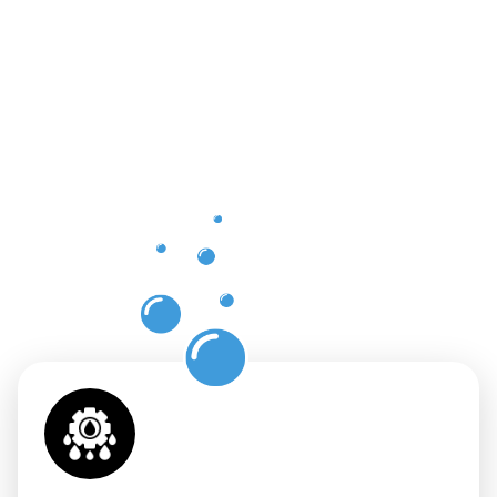
Vorteile
einer
professione
Dachrinnenr
in Herford
mit
Moosweg