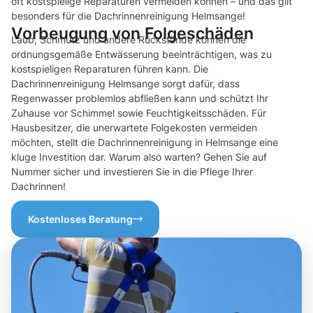
oft kostspielige Reparaturen vermeiden können – und das gilt
besonders für die Dachrinnenreinigung Helmsange!
Vorbeugung von Folgeschäden
Laub, Schmutz und andere Rückstände können die
ordnungsgemäße Entwässerung beeinträchtigen, was zu
kostspieligen Reparaturen führen kann. Die
Dachrinnenreinigung Helmsange sorgt dafür, dass
Regenwasser problemlos abfließen kann und schützt Ihr
Zuhause vor Schimmel sowie Feuchtigkeitsschäden. Für
Hausbesitzer, die unerwartete Folgekosten vermeiden
möchten, stellt die Dachrinnenreinigung in Helmsange eine
kluge Investition dar. Warum also warten? Gehen Sie auf
Nummer sicher und investieren Sie in die Pflege Ihrer
Dachrinnen!
Kostenloses Beratung