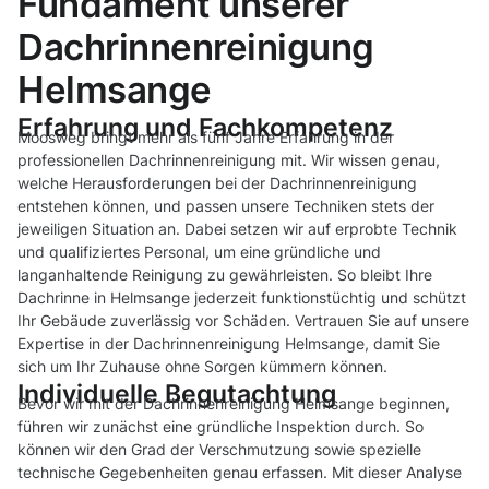
Fundament unserer
Dachrinnenreinigung
Helmsange
Erfahrung und Fachkompetenz
Moosweg bringt mehr als fünf Jahre Erfahrung in der
professionellen Dachrinnenreinigung mit. Wir wissen genau,
welche Herausforderungen bei der Dachrinnenreinigung
entstehen können, und passen unsere Techniken stets der
jeweiligen Situation an. Dabei setzen wir auf erprobte Technik
und qualifiziertes Personal, um eine gründliche und
langanhaltende Reinigung zu gewährleisten. So bleibt Ihre
Dachrinne in Helmsange jederzeit funktionstüchtig und schützt
Ihr Gebäude zuverlässig vor Schäden. Vertrauen Sie auf unsere
Expertise in der Dachrinnenreinigung Helmsange, damit Sie
sich um Ihr Zuhause ohne Sorgen kümmern können.
Individuelle Begutachtung
Bevor wir mit der Dachrinnenreinigung Helmsange beginnen,
führen wir zunächst eine gründliche Inspektion durch. So
können wir den Grad der Verschmutzung sowie spezielle
technische Gegebenheiten genau erfassen. Mit dieser Analyse