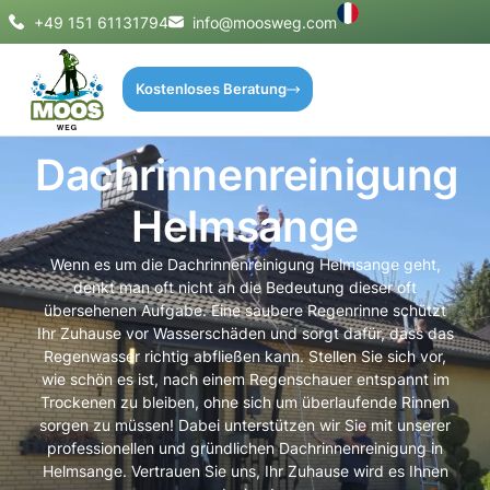
+49 151 61131794
info@moosweg.com
Kostenloses Beratung
Dachrinnenreinigung
Helmsange
Wenn es um die Dachrinnenreinigung Helmsange geht,
denkt man oft nicht an die Bedeutung dieser oft
übersehenen Aufgabe. Eine saubere Regenrinne schützt
Ihr Zuhause vor Wasserschäden und sorgt dafür, dass das
Regenwasser richtig abfließen kann. Stellen Sie sich vor,
wie schön es ist, nach einem Regenschauer entspannt im
Trockenen zu bleiben, ohne sich um überlaufende Rinnen
sorgen zu müssen! Dabei unterstützen wir Sie mit unserer
professionellen und gründlichen Dachrinnenreinigung in
Helmsange. Vertrauen Sie uns, Ihr Zuhause wird es Ihnen