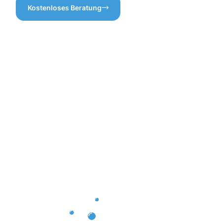
Kostenloses Beratung
Die
Vorteile
einer
professione
Dachrinnenr