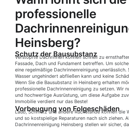
professionelle
Dachrinnenreinigu
Heinsberg?
Schutz der Bausubstanz
Verstopfte Dachrinnen können schnell zu ernsthafte
Fassade, Dach und Fundament betreffen. Um solche 
eine regelmäßige Dachrinnenreinigung unerlässlich. 
Wasser ungehindert abfließen kann und keine Schäd
Wenn Sie die Bausubstanz in Heinsberg erhalten möch
professionelle Dachrinnenreinigung zu setzen. Wir
und hochwertige Ausrüstung, um diese Aufgabe zuver
Immobilie verdient nur das Beste!
Vorbeugung von Folgeschäden
Laub, Schmutz und andere Rückstände können die 
und so kostspielige Reparaturen nach sich ziehen. A
Dachrinnenreinigung Heinsberg stellen wir sicher, 