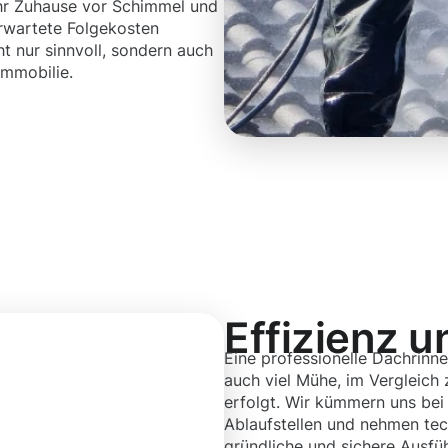
Ihr Zuhause vor Schimmel und
erwartete Folgekosten
t nur sinnvoll, sondern auch
Immobilie.
Effizienz u
Eine professionelle Dachrinne
auch viel Mühe, im Vergleich 
erfolgt. Wir kümmern uns bei
Ablaufstellen und nehmen tech
gründliche und sichere Ausfü