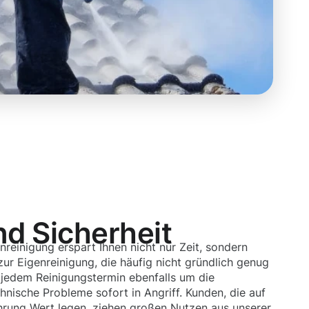
nd Sicherheit
nreinigung erspart Ihnen nicht nur Zeit, sondern
zur Eigenreinigung, die häufig nicht gründlich genug
 jedem Reinigungstermin ebenfalls um die
nische Probleme sofort in Angriff. Kunden, die auf
hrung Wert legen, ziehen großen Nutzen aus unserer