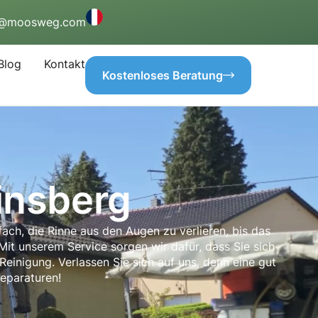
o@moosweg.com
Blog
Kontakt
Kostenloses Beratung
insberg
fach, die Rinne aus den Augen zu verlieren, bis das
Mit unserem Service sorgen wir dafür, dass Sie sich
inigung. Verlassen Sie sich auf uns, denn eine gut
Reparaturen!