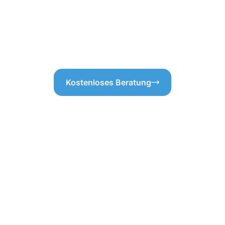
funktioniert – das ist schließ
in Heinsberg wohnen und Wert
wir genau die Richtigen für Si
Heinsberg immer in bestem Zu
Kostenloses Beratung