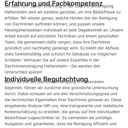
Erfahrung und Fachkompetenz
Mit über fünf Jahren Erfahrung in der Dachrinnenreinigung
Hattersheim sind wir bestens gerüstet, um Ihre Bedürfnisse zu
erfüllen. Wir wissen genau, welche Hürden bei der Reinigung
von Dachrinnen auftreten können, und passen unsere
Herangehensweisen individuell an jede Gegebenheit an. Unsere
Arbeit beruht auf erprobten Techniken und einem geschulten
Team, die gemeinsam dafür sorgen, dass Ihre Dachrinne
gründlich und nachhaltig gereinigt wird. So bleibt der Abfluss
stets funktionsfähig und schützt Ihr Gebäude vor möglichen
Schäden. Vertrauen Sie auf unsere Expertise in der
Dachrinnenreinigung Hattersheim – Sie werden den
Unterschied spüren!
Individuelle Begutachtung
Bevor wir mit der Dachrinnenreinigung in Hattersheim
beginnen, führen wir zunächst eine gründliche Untersuchung
durch. Dabei schauen wir uns den Verschmutzungsgrad und
die technischen Eigenheiten Ihrer Dachrinne genauer an. Diese
eingehende Analyse hilft uns, eine transparente und realistische
Kostenschätzung zu erstellen, die genau auf Ihre individuellen
Bedürfnisse zugeschnitten ist. So vermeiden wir unnötige
Ausgaben und garantieren, dass die Reinigung effizient und