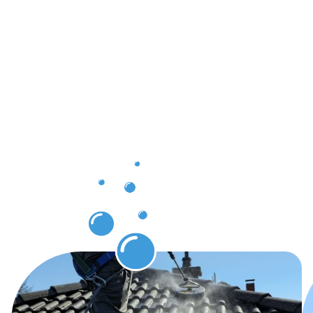
Saubere
Ergebnisse
durch
Dachrinnenr
in
Hattersheim