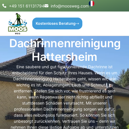
+49 151 61131794
info@moosweg.com
Kostenloses Beratung
Dachrinnenreinigung
Hattersheim
Eine saubere und gut funktionierende Dachrinne ist
entscheidend für den Schutz Ihres Hauses. Wenn es um
Dachrinnenreinigung Hattersheim geht, wissen wir, wie
wichtig es ist, Ablagerungen, Laub und Schmutz zu
entfernen. Stellen Sie sich vor, wie frustrierend es sein
kann, wenn Regenwasser nicht richtig abfließt und
stattdessen Schäden verursacht. Mit unserer
professionellen Dachrinnenreinigung sorgen wir dafür,
dass alles reibungslos funktioniert. So können Sie sich
unbesorgt zurücklehnen. Vertrauen Sie uns – denn wir
nehmen Ihnen diese lästige Aufgabe ab und unterstützen