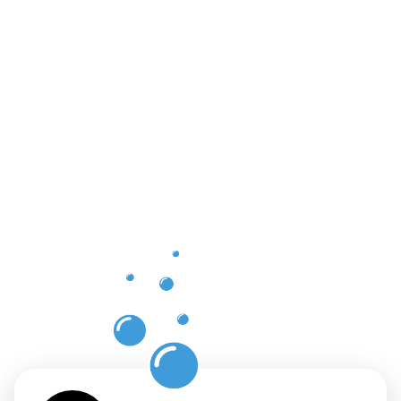
Vorteile
der
professione
Dachrinnenr
in
Hattershei
mit
Moosweg