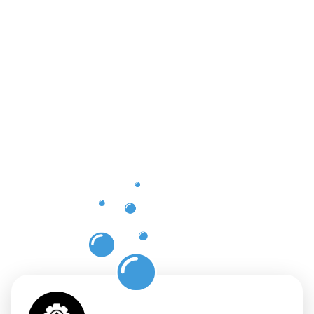
Vorteile
der
professione
Dachrinnenr
in Halle mit
Moosweg