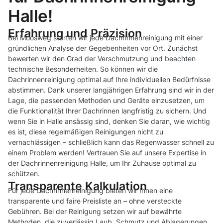
Halle!
Erfahrung und Präzision
Bei Moosweg starten wir jede Dachrinnenreinigung mit einer
gründlichen Analyse der Gegebenheiten vor Ort. Zunächst
bewerten wir den Grad der Verschmutzung und beachten
technische Besonderheiten. So können wir die
Dachrinnenreinigung optimal auf Ihre individuellen Bedürfnisse
abstimmen. Dank unserer langjährigen Erfahrung sind wir in der
Lage, die passenden Methoden und Geräte einzusetzen, um
die Funktionalität Ihrer Dachrinnen langfristig zu sichern. Und
wenn Sie in Halle ansässig sind, denken Sie daran, wie wichtig
es ist, diese regelmäßigen Reinigungen nicht zu
vernachlässigen – schließlich kann das Regenwasser schnell zu
einem Problem werden! Vertrauen Sie auf unsere Expertise in
der Dachrinnenreinigung Halle, um Ihr Zuhause optimal zu
schützen.
Transparente Kalkulation
Für jede Dachrinnenreinigung bieten wir Ihnen eine
transparente und faire Preisliste an – ohne versteckte
Gebühren. Bei der Reinigung setzen wir auf bewährte
Methoden, die zuverlässig Laub, Schmutz und Ablagerungen