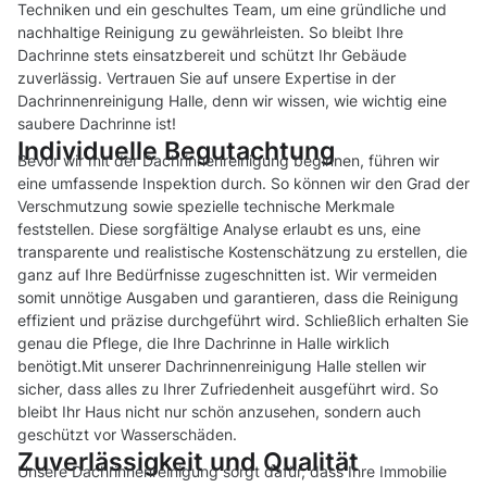
Techniken und ein geschultes Team, um eine gründliche und
nachhaltige Reinigung zu gewährleisten. So bleibt Ihre
Dachrinne stets einsatzbereit und schützt Ihr Gebäude
zuverlässig. Vertrauen Sie auf unsere Expertise in der
Dachrinnenreinigung Halle, denn wir wissen, wie wichtig eine
saubere Dachrinne ist!
Individuelle Begutachtung
Bevor wir mit der Dachrinnenreinigung beginnen, führen wir
eine umfassende Inspektion durch. So können wir den Grad der
Verschmutzung sowie spezielle technische Merkmale
feststellen. Diese sorgfältige Analyse erlaubt es uns, eine
transparente und realistische Kostenschätzung zu erstellen, die
ganz auf Ihre Bedürfnisse zugeschnitten ist. Wir vermeiden
somit unnötige Ausgaben und garantieren, dass die Reinigung
effizient und präzise durchgeführt wird. Schließlich erhalten Sie
genau die Pflege, die Ihre Dachrinne in Halle wirklich
benötigt.Mit unserer Dachrinnenreinigung Halle stellen wir
sicher, dass alles zu Ihrer Zufriedenheit ausgeführt wird. So
bleibt Ihr Haus nicht nur schön anzusehen, sondern auch
geschützt vor Wasserschäden.
Zuverlässigkeit und Qualität
Unsere Dachrinnenreinigung sorgt dafür, dass Ihre Immobilie