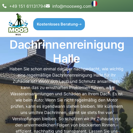
+49 151 61131794
info@moosweg.com
Kostenloses Beratung
Dachrinnenreinigung
Halle
Haben Sie schon einmal darüber nachgedacht, wie wichtig
eine regelmäßige Dachrinnenreinigung Halle für Ihr
Zuhause ist? Wenn sich Laub und Schmutz ansammeln,
kann das zu ernsthaften Problemen führen, wie
Wasseransammlungen und Schäden an Ihrem Dach. Es ist
wie beim Auto: Wenn Sie nicht regelmäßig den Motor
prüfen, kann es irgendwann stehen bleiben. Wir kümmern
uns um Ihre Dachrinnen, damit sie stets frei von
Verstopfungen bleiben. So schützen wir Ihr Zuhause vor
den unvermeidlichen Folgen von blockierten Rinnen –
effizient, nachhaltig und transparent. Lassen Sie uns