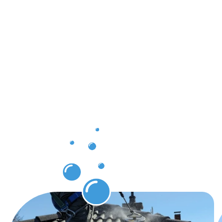
Ergebnisse,
die Sie
nach der
Dachrinnenr
Grünberg
erwarten
können