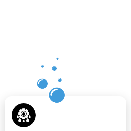
Vorteile
einer
professione
Dachrinnenr
in
Grünberg