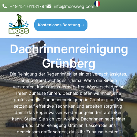
+49 151 61131794
info@moosweg.com
Kostenloses Beratung
Dachrinnenreinigung
Grünberg
Die Reinigung der Regenrinnen ist ein oft vernachlässigtes,
aber äußerst wichtiges Thema. Wenn die Rinnen
verstopfen, kann das zu ernsthaften Wasserschäden an
Ihrem Zuhause führen. Deshalb bieten wir Ihnen eine
professionelle Dachrinnenreinigung in Grünberg an. Wir
setzen auf effektive Techniken und arbeiten sorgfältig,
damit das Regenwasser wieder ungehindert abfließen
kann. Stellen Sie sich vor, wie Ihre Dachrinnen nach einer
gründlichen Reinigung strahlen! Lassen Sie uns
gemeinsam dafür sorgen, dass Ihr Zuhause bestens