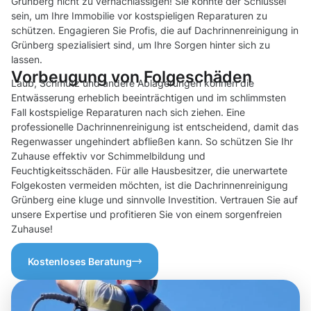
Grünberg nicht zu vernachlässigen! Sie könnte der Schlüssel
sein, um Ihre Immobilie vor kostspieligen Reparaturen zu
schützen. Engagieren Sie Profis, die auf Dachrinnenreinigung in
Grünberg spezialisiert sind, um Ihre Sorgen hinter sich zu
lassen.
Vorbeugung von Folgeschäden
Laub, Schmutz und andere Ablagerungen können die
Entwässerung erheblich beeinträchtigen und im schlimmsten
Fall kostspielige Reparaturen nach sich ziehen. Eine
professionelle Dachrinnenreinigung ist entscheidend, damit das
Regenwasser ungehindert abfließen kann. So schützen Sie Ihr
Zuhause effektiv vor Schimmelbildung und
Feuchtigkeitsschäden. Für alle Hausbesitzer, die unerwartete
Folgekosten vermeiden möchten, ist die Dachrinnenreinigung
Grünberg eine kluge und sinnvolle Investition. Vertrauen Sie auf
unsere Expertise und profitieren Sie von einem sorgenfreien
Zuhause!
Kostenloses Beratung