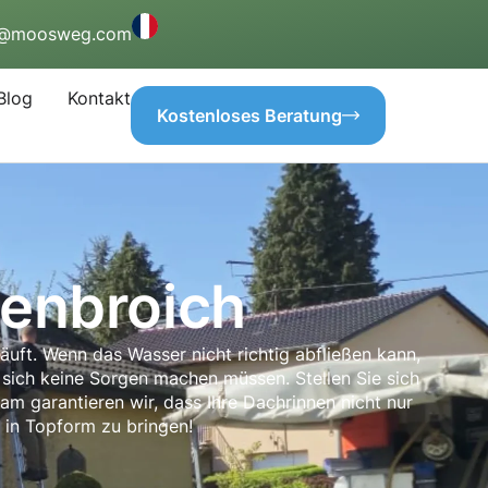
o@moosweg.com
Blog
Kontakt
Kostenloses Beratung
venbroich
läuft. Wenn das Wasser nicht richtig abfließen kann,
sich keine Sorgen machen müssen. Stellen Sie sich
am garantieren wir, dass Ihre Dachrinnen nicht nur
e in Topform zu bringen!