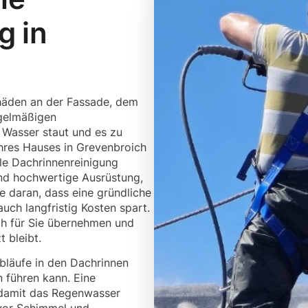
g in
häden an der Fassade, dem
gelmäßigen
h Wasser staut und es zu
hres Hauses in Grevenbroich
lle Dachrinnenreinigung
nd hochwertige Ausrüstung,
 daran, dass eine gründliche
auch langfristig Kosten spart.
ch für Sie übernehmen und
 bleibt.
bläufe in den Dachrinnen
n führen kann. Eine
, damit das Regenwasser