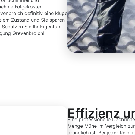
 vor Schimmel und
enehme Folgekosten
enbroich definitiv eine kluge
freiem Zustand und Sie sparen
? Schützen Sie Ihr Eigentum
nigung Grevenbroich!
Effizienz u
Eine professionelle Dachrinne
Menge Mühe im Vergleich zur R
gründlich ist. Bei jeder Rein