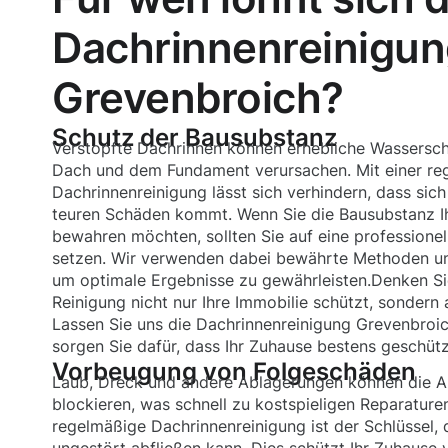
Dachrinnenreinigun
Grevenbroich?
Schutz der Bausubstanz
Verstopfte Dachrinnen können erhebliche Wassersc
Dach und dem Fundament verursachen. Mit einer re
Dachrinnenreinigung lässt sich verhindern, dass sic
teuren Schäden kommt. Wenn Sie die Bausubstanz I
bewahren möchten, sollten Sie auf eine professione
setzen. Wir verwenden dabei bewährte Methoden u
um optimale Ergebnisse zu gewährleisten.Denken Sie
Reinigung nicht nur Ihre Immobilie schützt, sondern 
Lassen Sie uns die Dachrinnenreinigung Grevenbroi
sorgen Sie dafür, dass Ihr Zuhause bestens geschützt
Vorbeugung von Folgeschäden
Laub, Dreck und andere Ablagerungen können die A
blockieren, was schnell zu kostspieligen Reparature
regelmäßige Dachrinnenreinigung ist der Schlüssel