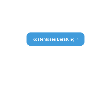
r Dachrinnenreinigung. So
haben, überprüfen wir die Abla
 oder überflüssigen
einwandfrei funktioniert. So g
Dachrinnenreinigung
sondern auch dauerhaft funkt
bungslos abläuft!
zuverlässiger Dachrinnenreini
Kostenloses Beratung