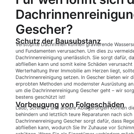
Dachrinnenreinigun
Gescher?
Schutz der Bausubstanz
Verstopfte Dachrinnen können gravierende Wassers
und Fundamenten verursachen. Um dies zu vermeiden
Dachrinnenreinigung unerlässlich. Sie sorgt dafür, 
abfließen kann und somit keine Schäden verursacht
Werterhaltung Ihrer Immobilie am Herzen liegt, sollte
Dachrinnenreinigung setzen. In Gescher bieten wir d
erprobten Methoden und modernster Ausrüstung an.
um die Dachrinnenreinigung Gescher geht – wir sorg
bestens geschützt ist!
Vorbeugung von Folgeschäden
Laub, Schmutz und andere Ablagerungen können die
behindern und letztlich teure Reparaturen nach sich 
Dachrinnenreinigung Gescher sorgt dafür, dass Reg
abfließen kann, wodurch Sie Ihr Zuhause vor Schim