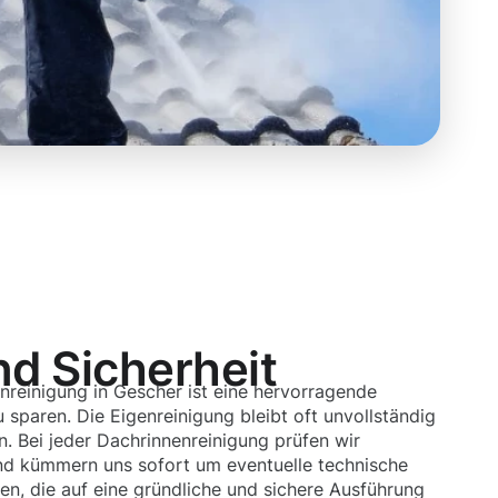
nd Sicherheit
nreinigung in Gescher ist eine hervorragende
 sparen. Die Eigenreinigung bleibt oft unvollständig
. Bei jeder Dachrinnenreinigung prüfen wir
 und kümmern uns sofort um eventuelle technische
en, die auf eine gründliche und sichere Ausführung