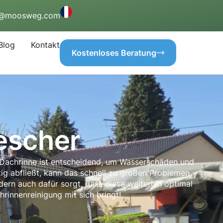
o@moosweg.com
Blog
Kontakt
Kostenloses Beratung
escher
e Dachrinne ist entscheidend, um Wasserschäden und
ig abfließt, kann das schnell zu großen Problemen
dern auch dafür sorgt, dass diese weiterhin optimal
hrinnenreinigung mit sich bringt!