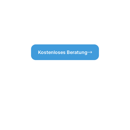
funktionsfähig bleibt.Wenn Si
sind, wissen Sie, wie wichtig 
Verstopfte Rinnen können sch
auf unsere Expertise und geni
besten Händen sind!
Kostenloses Beratung