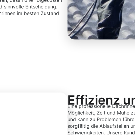
ten, dass hohe Folgekosten
d sinnvolle Entscheidung.
hrinnen im besten Zustand
Effizienz u
Eine professionelle Dachrinne
Möglichkeit, Zeit und Mühe zu
und kann zu Problemen führen
sorgfältig die Ablaufstellen
Schwierigkeiten. Unsere Kund