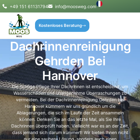
+49 151 61131794
info@moosweg.com
Kostenloses Beratung
Dachrinnenreinigung
Gehrden Bei
Hannover
Die richtige Pflege Ihrer Dachrinnen ist entscheidend, um
Wasserschäden und unangenehme Überraschungen zu
vermeiden. Bei der Dachrinnenreinigung Gehrden bei
Hannover kümmern wir uns gründlich um die
Ablagerungen, die sich im Laufe der Zeit ansammeln
können. Denken Sie an das letzte Mal, als Sie Ihre
Dachrinnen überprüft haben. Vielleicht war es an der Zeit,
dass jemand sich darum kümmert! Wir bieten Ihnen nicht
nur eine saubere Lösung, sondern auch einen