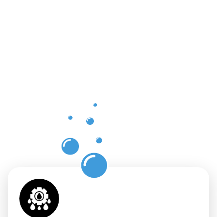
Vorteile
der
professione
Dachrinnenr
in Gehrden
bei
Hannover