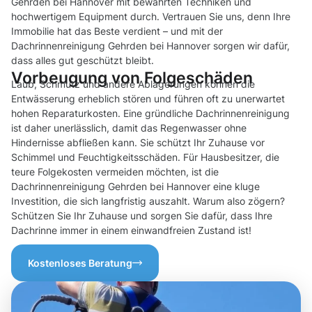
Gehrden bei Hannover mit bewährten Techniken und
hochwertigem Equipment durch. Vertrauen Sie uns, denn Ihre
Immobilie hat das Beste verdient – und mit der
Dachrinnenreinigung Gehrden bei Hannover sorgen wir dafür,
dass alles gut geschützt bleibt.
Vorbeugung von Folgeschäden
Laub, Schmutz und andere Ablagerungen können die
Entwässerung erheblich stören und führen oft zu unerwartet
hohen Reparaturkosten. Eine gründliche Dachrinnenreinigung
ist daher unerlässlich, damit das Regenwasser ohne
Hindernisse abfließen kann. Sie schützt Ihr Zuhause vor
Schimmel und Feuchtigkeitsschäden. Für Hausbesitzer, die
teure Folgekosten vermeiden möchten, ist die
Dachrinnenreinigung Gehrden bei Hannover eine kluge
Investition, die sich langfristig auszahlt. Warum also zögern?
Schützen Sie Ihr Zuhause und sorgen Sie dafür, dass Ihre
Dachrinne immer in einem einwandfreien Zustand ist!
Kostenloses Beratung