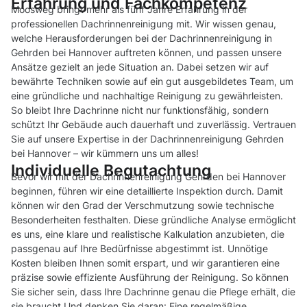
Erfahrung und Fachkompetenz
Moosweg bringt mehr als fünf Jahre Erfahrung in der
professionellen Dachrinnenreinigung mit. Wir wissen genau,
welche Herausforderungen bei der Dachrinnenreinigung in
Gehrden bei Hannover auftreten können, und passen unsere
Ansätze gezielt an jede Situation an. Dabei setzen wir auf
bewährte Techniken sowie auf ein gut ausgebildetes Team, um
eine gründliche und nachhaltige Reinigung zu gewährleisten.
So bleibt Ihre Dachrinne nicht nur funktionsfähig, sondern
schützt Ihr Gebäude auch dauerhaft und zuverlässig. Vertrauen
Sie auf unsere Expertise in der Dachrinnenreinigung Gehrden
bei Hannover – wir kümmern uns um alles!
Individuelle Begutachtung
Bevor wir mit der Dachrinnenreinigung Gehrden bei Hannover
beginnen, führen wir eine detaillierte Inspektion durch. Damit
können wir den Grad der Verschmutzung sowie technische
Besonderheiten festhalten. Diese gründliche Analyse ermöglicht
es uns, eine klare und realistische Kalkulation anzubieten, die
passgenau auf Ihre Bedürfnisse abgestimmt ist. Unnötige
Kosten bleiben Ihnen somit erspart, und wir garantieren eine
präzise sowie effiziente Ausführung der Reinigung. So können
Sie sicher sein, dass Ihre Dachrinne genau die Pflege erhält, die
sie braucht.Und denken Sie daran: Eine regelmäßige