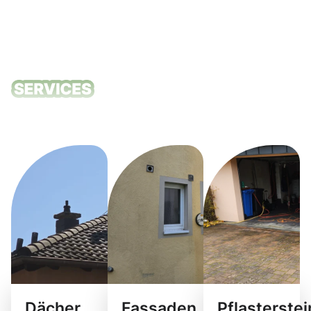
Unsere
Reinigungsdie
Dächer
Fassaden
Pflasterste