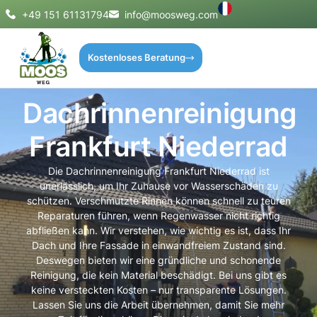
+49 151 61131794
info@moosweg.com
Kostenloses Beratung
Dachrinnenreinigung
Frankfurt Niederrad
Die Dachrinnenreinigung Frankfurt Niederrad ist
unerlässlich, um Ihr Zuhause vor Wasserschäden zu
schützen. Verschmutzte Rinnen können schnell zu teuren
Reparaturen führen, wenn Regenwasser nicht richtig
abfließen kann. Wir verstehen, wie wichtig es ist, dass Ihr
Dach und Ihre Fassade in einwandfreiem Zustand sind.
Deswegen bieten wir eine gründliche und schonende
Reinigung, die kein Material beschädigt. Bei uns gibt es
keine versteckten Kosten – nur transparente Lösungen.
Lassen Sie uns die Arbeit übernehmen, damit Sie mehr