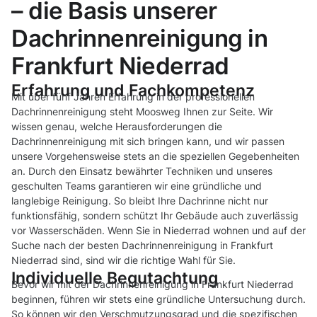
– die Basis unserer
Dachrinnenreinigung in
Frankfurt Niederrad
Erfahrung und Fachkompetenz
Mit über fünf Jahren Erfahrung in der professionellen
Dachrinnenreinigung steht Moosweg Ihnen zur Seite. Wir
wissen genau, welche Herausforderungen die
Dachrinnenreinigung mit sich bringen kann, und wir passen
unsere Vorgehensweise stets an die speziellen Gegebenheiten
an. Durch den Einsatz bewährter Techniken und unseres
geschulten Teams garantieren wir eine gründliche und
langlebige Reinigung. So bleibt Ihre Dachrinne nicht nur
funktionsfähig, sondern schützt Ihr Gebäude auch zuverlässig
vor Wasserschäden. Wenn Sie in Niederrad wohnen und auf der
Suche nach der besten Dachrinnenreinigung in Frankfurt
Niederrad sind, sind wir die richtige Wahl für Sie.
Individuelle Begutachtung
Bevor wir mit der Dachrinnenreinigung in Frankfurt Niederrad
beginnen, führen wir stets eine gründliche Untersuchung durch.
So können wir den Verschmutzungsgrad und die spezifischen