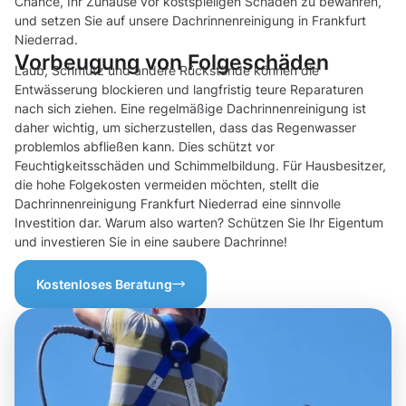
Chance, Ihr Zuhause vor kostspieligen Schäden zu bewahren,
und setzen Sie auf unsere Dachrinnenreinigung in Frankfurt
Niederrad.
Vorbeugung von Folgeschäden
Laub, Schmutz und andere Rückstände können die
Entwässerung blockieren und langfristig teure Reparaturen
nach sich ziehen. Eine regelmäßige Dachrinnenreinigung ist
daher wichtig, um sicherzustellen, dass das Regenwasser
problemlos abfließen kann. Dies schützt vor
Feuchtigkeitsschäden und Schimmelbildung. Für Hausbesitzer,
die hohe Folgekosten vermeiden möchten, stellt die
Dachrinnenreinigung Frankfurt Niederrad eine sinnvolle
Investition dar. Warum also warten? Schützen Sie Ihr Eigentum
und investieren Sie in eine saubere Dachrinne!
Kostenloses Beratung