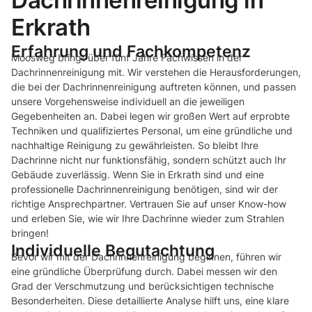
Dachrinnenreinigung in
Erkrath
Erfahrung und Fachkompetenz
Moosweg bringt über fünf Jahre Fachwissen in der
Dachrinnenreinigung mit. Wir verstehen die Herausforderungen,
die bei der Dachrinnenreinigung auftreten können, und passen
unsere Vorgehensweise individuell an die jeweiligen
Gegebenheiten an. Dabei legen wir großen Wert auf erprobte
Techniken und qualifiziertes Personal, um eine gründliche und
nachhaltige Reinigung zu gewährleisten. So bleibt Ihre
Dachrinne nicht nur funktionsfähig, sondern schützt auch Ihr
Gebäude zuverlässig. Wenn Sie in Erkrath sind und eine
professionelle Dachrinnenreinigung benötigen, sind wir der
richtige Ansprechpartner. Vertrauen Sie auf unser Know-how
und erleben Sie, wie wir Ihre Dachrinne wieder zum Strahlen
bringen!
Individuelle Begutachtung
Bevor wir mit der Dachrinnenreinigung beginnen, führen wir
eine gründliche Überprüfung durch. Dabei messen wir den
Grad der Verschmutzung und berücksichtigen technische
Besonderheiten. Diese detaillierte Analyse hilft uns, eine klare