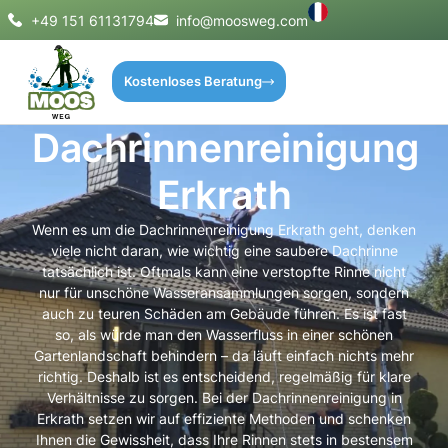
+49 151 61131794
info@moosweg.com
Kostenloses Beratung
Dachrinnenreinigung
Erkrath
Wenn es um die Dachrinnenreinigung Erkrath geht, denken
viele nicht daran, wie wichtig eine saubere Dachrinne
tatsächlich ist. Oftmals kann eine verstopfte Rinne nicht
nur für unschöne Wasseransammlungen sorgen, sondern
auch zu teuren Schäden am Gebäude führen. Es ist fast
so, als würde man den Wasserfluss in einer schönen
Gartenlandschaft behindern – da läuft einfach nichts mehr
richtig. Deshalb ist es entscheidend, regelmäßig für klare
Verhältnisse zu sorgen. Bei der Dachrinnenreinigung in
Erkrath setzen wir auf effiziente Methoden und schenken
Ihnen die Gewissheit, dass Ihre Rinnen stets in bestensem