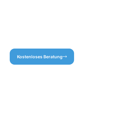
überflüssige Leistungen.
Dachrinnenreinigung Erkrath
legen wir großen Wert auf
Sorgfalt und Präzision, denn
nur so können wir die
Lebensdauer Ihrer Dachrinne
verlängern.
Kostenloses Beratung
Vorteile
einer