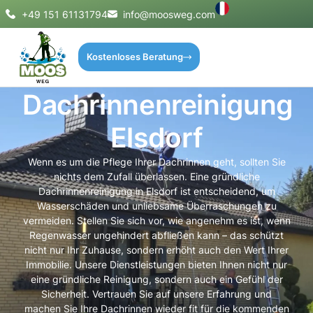
+49 151 61131794
info@moosweg.com
Kostenloses Beratung
Dachrinnenreinigung
Elsdorf
Wenn es um die Pflege Ihrer Dachrinnen geht, sollten Sie
nichts dem Zufall überlassen. Eine gründliche
Dachrinnenreinigung in Elsdorf ist entscheidend, um
Wasserschäden und unliebsame Überraschungen zu
vermeiden. Stellen Sie sich vor, wie angenehm es ist, wenn
Regenwasser ungehindert abfließen kann – das schützt
nicht nur Ihr Zuhause, sondern erhöht auch den Wert Ihrer
Immobilie. Unsere Dienstleistungen bieten Ihnen nicht nur
eine gründliche Reinigung, sondern auch ein Gefühl der
Sicherheit. Vertrauen Sie auf unsere Erfahrung und
machen Sie Ihre Dachrinnen wieder fit für die kommenden