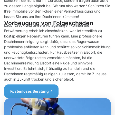
schützen Sie nicht nur Ihr Zuhause, sondern tragen auch aktiv
zu dessen Langlebigkeit bei. Warum also warten? Schützen Sie
Ihre Immobilie vor den Folgen einer Vernachlässigung und
lassen Sie uns um Ihre Dachrinnen kümmern!
Vorbeugung von Folgeschäden
Laub, Dreck und andere Ablagerungen können die
Entwässerung erheblich einschränken, was letztendlich zu
kostspieligen Reparaturen führen kann. Eine professionelle
Dachrinnenreinigung sorgt dafür, dass das Regenwasser
problemlos abfließen kann und schützt so vor Schimmelbildung
und Feuchtigkeitsschäden. Für Hausbesitzer in Elsdorf, die
unerwartete Folgekosten vermeiden möchten, ist die
Dachrinnenreinigung Elsdorf eine kluge und sinnvolle
Investition. Es lohnt sich, frühzeitig zu handeln und die
Dachrinnen regelmäßig reinigen zu lassen, damit Ihr Zuhause
auch in Zukunft trocken und sicher bleibt.
Kostenloses Beratung