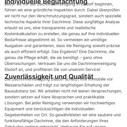
Individuelle Begutachtung
Bevor wir mit der Dachrinnenreinigung in Elsdorf beginnen,
führen wir eine gründliche Inspektion durch. Dabei überprüfen
wir nicht nur den Verschmutzungsgrad, sondern auch spezielle
technische Aspekte Ihrer Dachrinne. Diese sorgfältige Analyse
erlaubt es uns, eine transparente und realistische
Kostenkalkulation zu erstellen, die genau auf Ihre individuellen
Bedürfnisse abgestimmt ist. So vermeiden wir unnötige
Ausgaben und garantieren, dass die Reinigung sowohl präzise
als auch effizient erfolgt. Das Ergebnis? Eine Dachrinne, die
genau die Pflege erhält, die sie benötigt – ganz ohne
Überraschungen. Vertrauen Sie uns die Dachrinnenreinigung
Elsdorf an, und profitieren Sie von unserem Service!
Zuverlässigkeit und Qualität
Die Dachrinnenreinigung Elsdorf schützt Ihre Immobilie vor
Wasserschäden und trägt zur langfristigen Erhaltung der
Bausubstanz bei. Wir arbeiten nicht mit leeren Versprechungen,
sondern setzen auf klare Absprachen und praktikable
Lösungen. Bei jeder Reinigung verwenden wir hochwertiges
Equipment und berücksichtigen die individuellen
Gegebenheiten vor Ort. So gewährleisten wir eine saubere und
funktionsfähige Dachrinne, die den Anforderungen Ihres
Gebäudes optimal entspricht. Vertrauen Sie auf unsere