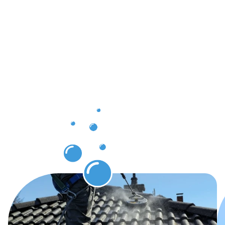
Ergebnisse,
die Sie
nach der
Dachrinnenr
Dudelange
erwarten
können