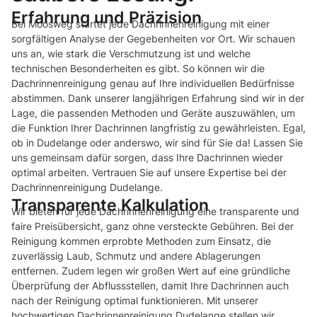
Erfahrung und Präzision
Bei Moosweg startet jede Dachrinnenreinigung mit einer
sorgfältigen Analyse der Gegebenheiten vor Ort. Wir schauen
uns an, wie stark die Verschmutzung ist und welche
technischen Besonderheiten es gibt. So können wir die
Dachrinnenreinigung genau auf Ihre individuellen Bedürfnisse
abstimmen. Dank unserer langjährigen Erfahrung sind wir in der
Lage, die passenden Methoden und Geräte auszuwählen, um
die Funktion Ihrer Dachrinnen langfristig zu gewährleisten. Egal,
ob in Dudelange oder anderswo, wir sind für Sie da! Lassen Sie
uns gemeinsam dafür sorgen, dass Ihre Dachrinnen wieder
optimal arbeiten. Vertrauen Sie auf unsere Expertise bei der
Dachrinnenreinigung Dudelange.
Transparente Kalkulation
Wir bieten für jede Dachrinnenreinigung eine transparente und
faire Preisübersicht, ganz ohne versteckte Gebühren. Bei der
Reinigung kommen erprobte Methoden zum Einsatz, die
zuverlässig Laub, Schmutz und andere Ablagerungen
entfernen. Zudem legen wir großen Wert auf eine gründliche
Überprüfung der Abflussstellen, damit Ihre Dachrinnen auch
nach der Reinigung optimal funktionieren. Mit unserer
hochwertigen Dachrinnenreinigung Dudelange stellen wir