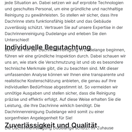
jede Situation an. Dabei setzen wir auf erprobte Technologien
und geschultes Personal, um eine gründliche und nachhaltige
Reinigung zu gewährleisten. So stellen wir sicher, dass Ihre
Dachrinne stets funktionsfähig bleibt und das Gebäude
zuverlässig schützt. Vertrauen Sie auf unsere Expertise in der
Dachrinnenreinigung Dudelange und erleben Sie den
Unterschied!
Individuelle Begutachtung
Bevor wir mit der Dachrinnenreinigung in Dudelange beginnen,
führen wir eine gründliche Inspektion durch. Dabei schauen wir
uns an, wie stark die Verschmutzung ist und ob es besondere
technische Merkmale gibt, die zu beachten sind. Mit dieser
umfassenden Analyse können wir Ihnen eine transparente und
realistische Kostenschätzung anbieten, die genau auf Ihre
individuellen Bedürfnisse abgestimmt ist. So vermeiden wir
unnötige Ausgaben und stellen sicher, dass die Reinigung
präzise und effektiv erfolgt. Auf diese Weise erhalten Sie die
Leistung, die Ihre Dachrinne wirklich benötigt. Die
Dachrinnenreinigung Dudelange wird somit zu einer
sorgenfreien Angelegenheit für Sie!
Zuverlässigkeit und Qualität
Die Dachrinnenreinigung Dudelange schützt Ihr Zuhause