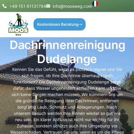
+49 151 61131794
info@moosweg.com
Kostenloses Beratung
Dachrinnenreinigung
Dudelange
Kennen Sie das Gefühl, wenn es plötzlich regnet und Sie
sich fragen, ob Ihre Dachrinne überhaupt noch
funktioniert? Die Dachrinnenreinigung Dudelange sorgt
dafür, dass Wasser ungehindert abfließen kann und Sie
sich keine Sorgen machen müssen. Wir kümmern uns um
die gründliche Reinigung Ihrer Dachrinnen, entfernen
sorgfältig Laub, Schmutz und Ablagerungen. Nach
unserem Besuch werden Ihre Rinnen wieder so gut wie
neu sein. Ein klarer Abfluss ist nicht nur wichtig für Ihr
Zuhause, sondern schützt auch Ihre Umgebung vor
Wasserschäden. Vertrauen Sie uns, wenn es um die Pflege