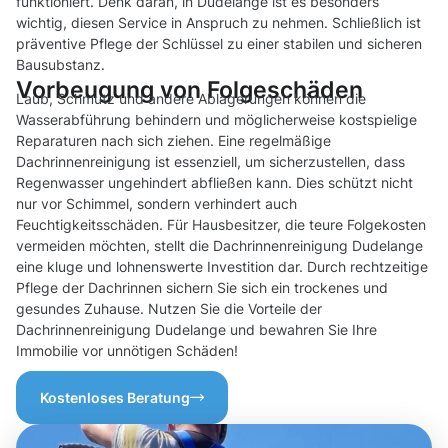
funktioniert. Denk daran, in Dudelange ist es besonders
wichtig, diesen Service in Anspruch zu nehmen. Schließlich ist
präventive Pflege der Schlüssel zu einer stabilen und sicheren
Bausubstanz.
Vorbeugung von Folgeschäden
Laub, Schmutz und andere Ablagerungen können die
Wasserabführung behindern und möglicherweise kostspielige
Reparaturen nach sich ziehen. Eine regelmäßige
Dachrinnenreinigung ist essenziell, um sicherzustellen, dass
Regenwasser ungehindert abfließen kann. Dies schützt nicht
nur vor Schimmel, sondern verhindert auch
Feuchtigkeitsschäden. Für Hausbesitzer, die teure Folgekosten
vermeiden möchten, stellt die Dachrinnenreinigung Dudelange
eine kluge und lohnenswerte Investition dar. Durch rechtzeitige
Pflege der Dachrinnen sichern Sie sich ein trockenes und
gesundes Zuhause. Nutzen Sie die Vorteile der
Dachrinnenreinigung Dudelange und bewahren Sie Ihre
Immobilie vor unnötigen Schäden!
Kostenloses Beratung