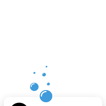
Vorteile
der
professione
Dachrinnenr
Dudelange
mit
Moosweg