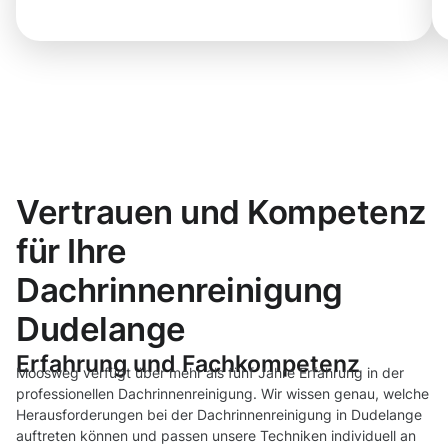
Vertrauen und Kompetenz
für Ihre
Dachrinnenreinigung
Dudelange
Erfahrung und Fachkompetenz
Moosweg verfügt über mehr als fünf Jahre Erfahrung in der
professionellen Dachrinnenreinigung. Wir wissen genau, welche
Herausforderungen bei der Dachrinnenreinigung in Dudelange
auftreten können und passen unsere Techniken individuell an