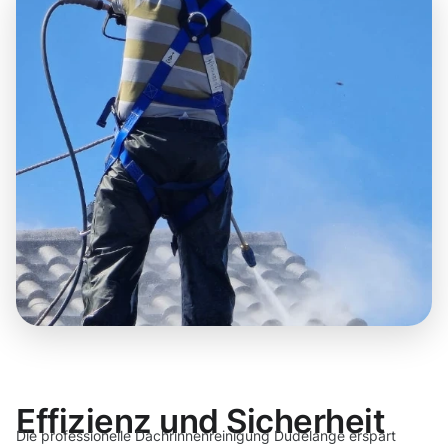
Effizienz und Sicherheit
Die professionelle Dachrinnenreinigung Dudelange erspart