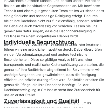
in Crailsheim auftreten können, und passen unsere Methoden
flexibel an die individuellen Gegebenheiten an. Mit bewährter
Technik und einem gut geschulten Team stellen wir sicher, dass
eine gründliche und nachhaltige Reinigung erfolgt. Dadurch
bleibt Ihre Dachrinne nicht nur funktionsfähig, sondern schützt
Ihr Gebäude auch zuverlässig vor Schäden. Lassen Sie uns
gemeinsam dafür sorgen, dass die Dachrinnenreinigung in
Crailsheim zu einem sorgenfreien Erlebnis wird!
Individuelle Begutachtung
Bevor wir mit der Dachrinnenreinigung in Crailsheim beginnen,
führen wir eine gründliche Inspektion durch. Dabei überprüfen
wir den Verschmutzungsgrad und andere technische
Besonderheiten. Diese sorgfältige Analyse hilft uns, eine
transparente und realistische Kostenschätzung zu erstellen, die
genau auf Ihre Bedürfnisse abgestimmt ist. So vermeiden wir
unnötige Ausgaben und gewährleisten, dass die Reinigung
effizient und präzise durchgeführt wird. Schließlich erhalten Sie
genau die Pflege, die Ihre Dachrinne benötigt. Bei der
Dachrinnenreinigung in Crailsheim steht Ihre Zufriedenheit für
uns an erster Stelle!
Zuverlässigkeit und Qualität
Die Reinigung Ihrer Dachrinnen ist entscheidend, um Ihr