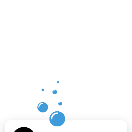
Vorteile
einer
professione
Dachrinnenr
in
Crailsheim