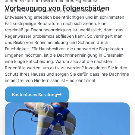
achten Sie auf den Werterhalt Ihres Eigentums!
Vorbeugung von Folgeschäden
Laub, Dreck und andere Ablagerungen können die
Entwässerung erheblich beeinträchtigen und im schlimmsten
Fall kostspielige Reparaturen nach sich ziehen. Eine
regelmäßige Dachrinnenreinigung ist unerlässlich, damit das
Regenwasser problemlos abfließen kann. So verringert man
das Risiko von Schimmelbildung und Schäden durch
Feuchtigkeit. Für Hausbesitzer, die unerwartete Folgekosten
umgehen möchten, ist die Dachrinnenreinigung in Crailsheim
eine kluge Entscheidung. Warum also auf die nächsten
Regenfälle warten, um aktiv zu werden? Investieren Sie in den
Schutz Ihres Hauses und sorgen Sie dafür, dass Ihre Dachrinne
immer frei von Hindernissen ist – es lohnt sich!
Kostenloses Beratung