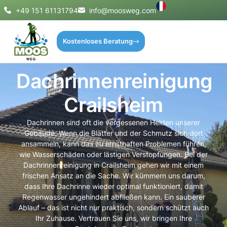
+49 151 61131794
info@moosweg.com
Kostenloses Beratung
Dachrinnenreinigung
Crailsheim
Dachrinnen sind oft die vergessenen Helden unserer
Gebäude. Wenn die Blätter und der Schmutz sich dort
ansammeln, kann das zu ernsthaften Problemen führen,
wie Wasserschäden oder lästigen Verstopfungen. Bei der
Dachrinnenreinigung in Crailsheim gehen wir mit einem
frischen Ansatz an die Sache. Wir kümmern uns darum,
dass Ihre Dachrinne wieder optimal funktioniert, damit
Regenwasser ungehindert abfließen kann. Ein sauberer
Ablauf – das ist nicht nur praktisch, sondern schützt auch
Ihr Zuhause. Vertrauen Sie uns, wir bringen Ihre