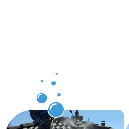
Ergebnisse,
die Sie
nach der
Dachrinnenr
in
Crailsheim
erwarten
können