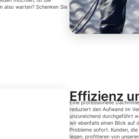
eiden möchten, ist die
m also warten? Schenken Sie
Effizienz u
Eine professionelle Dachrinnen
reduziert den Aufwand im Ver
unzureichend durchgeführt we
wir ebenfalls einen Blick au
Probleme sofort. Kunden, die
legen, profitieren von unser