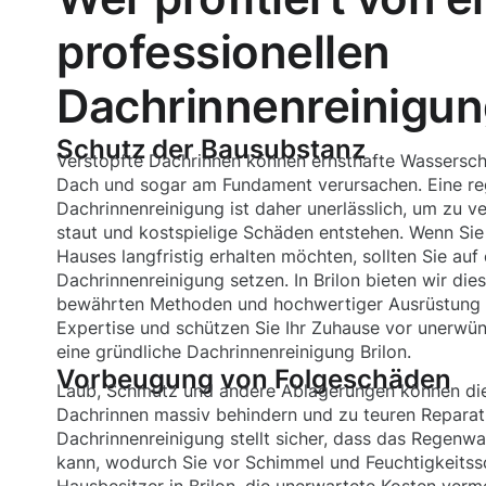
professionellen
Dachrinnenreinigung
Schutz der Bausubstanz
Verstopfte Dachrinnen können ernsthafte Wassersc
Dach und sogar am Fundament verursachen. Eine r
Dachrinnenreinigung ist daher unerlässlich, um zu v
staut und kostspielige Schäden entstehen. Wenn Sie
Hauses langfristig erhalten möchten, sollten Sie auf 
Dachrinnenreinigung setzen. In Brilon bieten wir die
bewährten Methoden und hochwertiger Ausrüstung a
Expertise und schützen Sie Ihr Zuhause vor unerw
eine gründliche Dachrinnenreinigung Brilon.
Vorbeugung von Folgeschäden
Laub, Schmutz und andere Ablagerungen können die
Dachrinnen massiv behindern und zu teuren Reparatu
Dachrinnenreinigung stellt sicher, dass das Regenw
kann, wodurch Sie vor Schimmel und Feuchtigkeitss