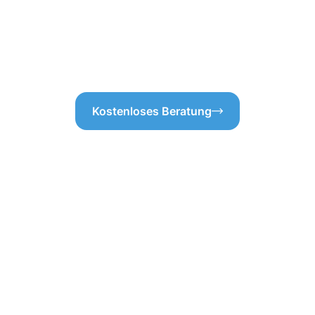
feinen Schmutz nach einem St
Dachrinnenreinigung in Brilon 
Vertrauen Sie uns, denn eine 
Ihrem Zuhause zu vermeiden!
Kostenloses Beratung