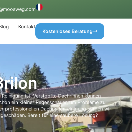
o@moosweg.com
Blog
Kontakt
Kostenloses Beratung
rilon
e Reinigung ist. Verstopfte Dachrinnen können
hon ein kleiner Regenschauer, um Probleme zu
er professionellen Dachrinnenreinigung sorgen wir
lgeschäden. Bereit für eine saubere Lösung?