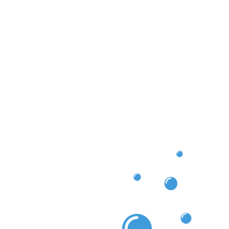
urm geht, unsere professionelle
sorgt dafür, dass alles in bester Ordnung ist.
saubere Dachrinne ist unerlässlich, um Schäden an