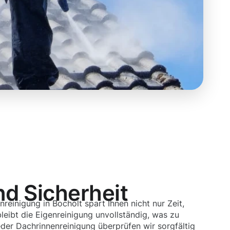
nd Sicherheit
nreinigung in Bocholt spart Ihnen nicht nur Zeit,
leibt die Eigenreinigung unvollständig, was zu
eder Dachrinnenreinigung überprüfen wir sorgfältig