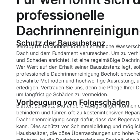
professionelle
Dachrinnenreinigun
Schutz der Bausubstanz
Verstopfte Dachrinnen können erhebliche Wassersc
Dach und dem Fundament verursachen. Um zu verhin
und Schaden anrichtet, ist eine regelmäßige Dachrin
Wer Wert auf den Erhalt seiner Bausubstanz legt, soll
professionelle Dachrinnenreinigung Bocholt entsch
bewährte Methoden und hochwertige Ausrüstung, um
erledigen. Vertrauen Sie uns, denn die Pflege Ihrer 
um langfristige Schäden zu vermeiden.
Vorbeugung von Folgeschäden
Blätter, Schmutz und andere Ablagerungen können d
behindern und führen oft zu kostenintensiven Repara
Dachrinnenreinigung sorgt dafür, dass das Regenwa
kann. Dies schützt vor Schimmelbildung und möglic
Hausbesitzer, die böse Überraschungen und hohe F