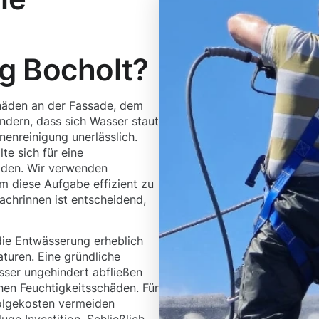
g Bocholt?
häden an der Fassade, dem
dern, dass sich Wasser staut
nenreinigung unerlässlich.
te sich für eine
eiden. Wir verwenden
 diese Aufgabe effizient zu
Dachrinnen ist entscheidend,
ie Entwässerung erheblich
turen. Eine gründliche
sser ungehindert abfließen
hen Feuchtigkeitsschäden. Für
olgekosten vermeiden