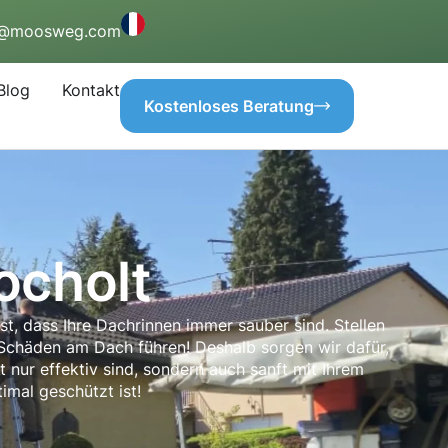
o@moosweg.com
Blog
Kontakt
Kostenloses Beratung
ocholt
ist, dass Ihre Dachrinnen immer sauber sind. Stellen
 Schäden am Dach führen! Deshalb sorgen wir dafür,
 nur effektiv sind, sondern auch sanft mit Ihrem
mal geschützt ist!