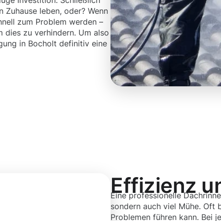
uge Investition. Schließlich
n Zuhause leben, oder? Wenn
schnell zum Problem werden –
m dies zu verhindern. Um also
gung in Bocholt definitiv eine
Effizienz u
Eine professionelle Dachrinne
sondern auch viel Mühe. Oft b
Problemen führen kann. Bei j