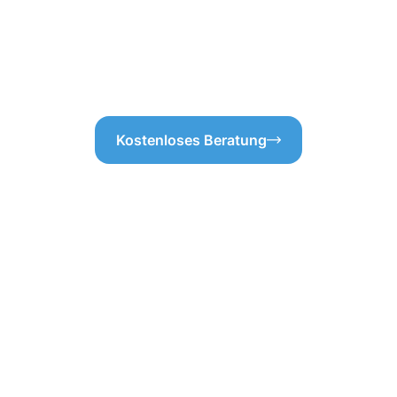
te Kosten oder überflüssige
sicherzustellen, dass alles ei
Bocholt legen wir großen Wert
Ihre Dachrinnen nicht nur sau
h ist. Das sorgt für Vertrauen
bleiben. Bei der Dachrinnenre
– für Ihr Zuhause!
Kostenloses Beratung