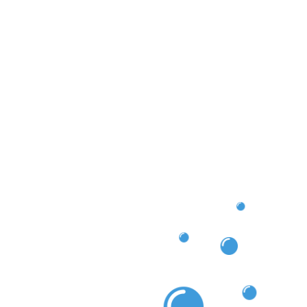
nwandfrei funktioniert. So gewährleisten wir, dass
ber, sondern auch langfristig funktionstüchtig
inigung Bocholt setzen wir auf Qualität und Sorgfalt