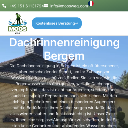
+49 151 61131794
info@moosweg.com
Kostenloses Beratung
Dachrinnenreinigung
Bergem
Die Dachrinnenreinigung in Bergem ist ein oft übersehener,
aber entscheidender Schritt, um Ihr Zuhause vor
Wasserschäden zu schützen. Stellen Sie sich vor, wie die
Regenwassertanks überquellen, weil die Dachrinnen
verstopft sind – das ist nicht nur ärgerlich, sondern kann
auch kostspielige Reparaturen nach sich ziehen. Mit den
richtigen Techniken und einem besonderen Augenmerk
auf die Bedürfnisse Ihrer Dächer sorgen wir dafür, dass
alles wieder sauber und funktionstüchtig ist. Unser Ziel ist
es, Ihnen eine sorglose Atmosphäre zu schaffen, in der Sie
sich keine Gedanken über ablaufendes Wasser machen