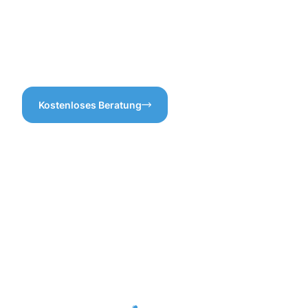
wissen, wofür Sie bezahlen.
die richtige Wahl für Sie!
Verlassen Sie sich auf unsere
Expertise, während wir die
Dachrinnenreinigung in
Bergem für Sie durchführen.
Kostenloses Beratung
Vorteile
einer