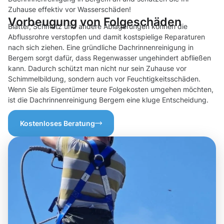
Zuhause effektiv vor Wasserschäden!
Vorbeugung von Folgeschäden
Blätter, Schmutz und andere Ablagerungen können die
Abflussrohre verstopfen und damit kostspielige Reparaturen
nach sich ziehen. Eine gründliche Dachrinnenreinigung in
Bergem sorgt dafür, dass Regenwasser ungehindert abfließen
kann. Dadurch schützt man nicht nur sein Zuhause vor
Schimmelbildung, sondern auch vor Feuchtigkeitsschäden.
Wenn Sie als Eigentümer teure Folgekosten umgehen möchten,
ist die Dachrinnenreinigung Bergem eine kluge Entscheidung.
Kostenloses Beratung