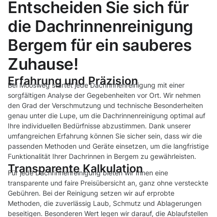
Entscheiden Sie sich für
die Dachrinnenreinigung
Bergem für ein sauberes
Zuhause!
Erfahrung und Präzision
Bei Moosweg startet jede Dachrinnenreinigung mit einer
sorgfältigen Analyse der Gegebenheiten vor Ort. Wir nehmen
den Grad der Verschmutzung und technische Besonderheiten
genau unter die Lupe, um die Dachrinnenreinigung optimal auf
Ihre individuellen Bedürfnisse abzustimmen. Dank unserer
umfangreichen Erfahrung können Sie sicher sein, dass wir die
passenden Methoden und Geräte einsetzen, um die langfristige
Funktionalität Ihrer Dachrinnen in Bergem zu gewährleisten.
Transparente Kalkulation
Für jede Dachrinnenreinigung bieten wir Ihnen eine
transparente und faire Preisübersicht an, ganz ohne versteckte
Gebühren. Bei der Reinigung setzen wir auf erprobte
Methoden, die zuverlässig Laub, Schmutz und Ablagerungen
beseitigen. Besonderen Wert legen wir darauf, die Ablaufstellen