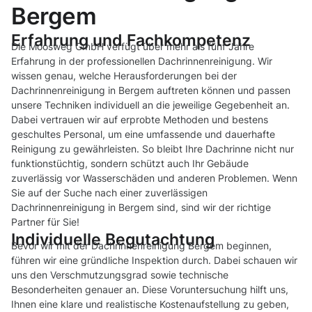
Bergem
Erfahrung und Fachkompetenz
Die Moosweg GmbH verfügt über mehr als fünf Jahre
Erfahrung in der professionellen Dachrinnenreinigung. Wir
wissen genau, welche Herausforderungen bei der
Dachrinnenreinigung in Bergem auftreten können und passen
unsere Techniken individuell an die jeweilige Gegebenheit an.
Dabei vertrauen wir auf erprobte Methoden und bestens
geschultes Personal, um eine umfassende und dauerhafte
Reinigung zu gewährleisten. So bleibt Ihre Dachrinne nicht nur
funktionstüchtig, sondern schützt auch Ihr Gebäude
zuverlässig vor Wasserschäden und anderen Problemen. Wenn
Sie auf der Suche nach einer zuverlässigen
Dachrinnenreinigung in Bergem sind, sind wir der richtige
Partner für Sie!
Individuelle Begutachtung
Bevor wir mit der Dachrinnenreinigung Bergem beginnen,
führen wir eine gründliche Inspektion durch. Dabei schauen wir
uns den Verschmutzungsgrad sowie technische
Besonderheiten genauer an. Diese Voruntersuchung hilft uns,
Ihnen eine klare und realistische Kostenaufstellung zu geben,