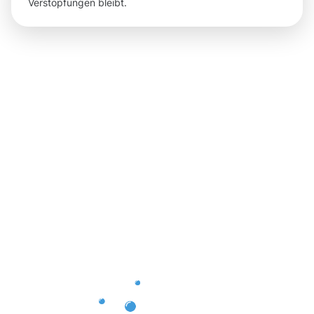
Verstopfungen bleibt.
Ergebnisse,
die Sie
nach der
Dachrinnenr
in Bergem