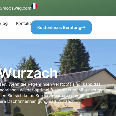
o@moosweg.com
Blog
Kontakt
Kostenloses Beratung
 Wurzach
zen. Wenn die Regenrinnen verstopft sind, kann das
Dachrinnen wieder optimal funktionieren. Mit unserem
achen Sie sich keine Sorgen mehr um schmutzige
nsere Dachrinnenreinigung Bad Wurzach!