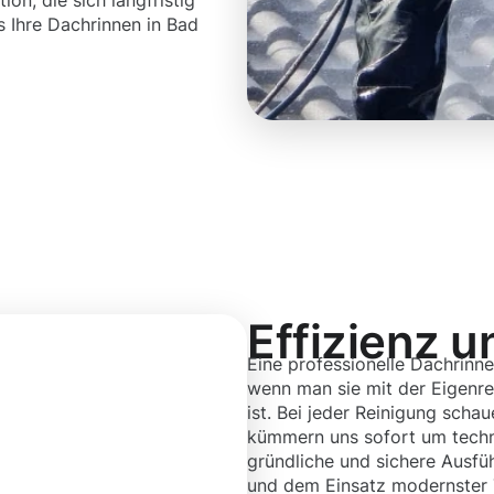
on, die sich langfristig
s Ihre Dachrinnen in Bad
Effizienz u
Eine professionelle Dachrinne
wenn man sie mit der Eigenrei
ist. Bei jeder Reinigung scha
kümmern uns sofort um techn
gründliche und sichere Ausfü
und dem Einsatz modernster 