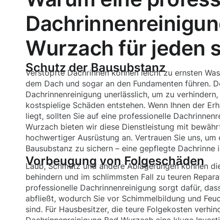
Dachrinnenreinigun
Wurzach für jeden si
Schutz der Bausubstanz
Verstopfte Dachrinnen können leicht zu ernsten Wa
dem Dach und sogar an den Fundamenten führen. De
Dachrinnenreinigung unerlässlich, um zu verhindern,
kostspielige Schäden entstehen. Wenn Ihnen der Erh
liegt, sollten Sie auf eine professionelle Dachrinnen
Wurzach bieten wir diese Dienstleistung mit bewäh
hochwertiger Ausrüstung an. Vertrauen Sie uns, um d
Bausubstanz zu sichern – eine gepflegte Dachrinne i
Vorbeugung von Folgeschäden
Laub, Schmutz und andere Ablagerungen können die
behindern und im schlimmsten Fall zu teuren Reparat
professionelle Dachrinnenreinigung sorgt dafür, da
abfließt, wodurch Sie vor Schimmelbildung und Feu
sind. Für Hausbesitzer, die teure Folgekosten verhin