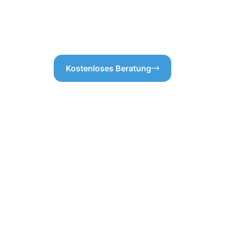
wichtig – insbesondere wenn
gepflegte Dachrinne kann vi
.
Verstopfungen. Vertrauen Sie
Sicherheit einer funktionalen
Kostenloses Beratung
professionellen