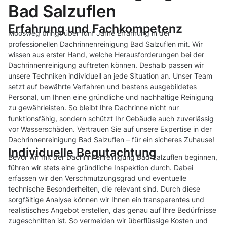
Bad Salzuflen
Erfahrung und Fachkompetenz
Moosweg bringt über fünf Jahre Erfahrung in der
professionellen Dachrinnenreinigung Bad Salzuflen mit. Wir
wissen aus erster Hand, welche Herausforderungen bei der
Dachrinnenreinigung auftreten können. Deshalb passen wir
unsere Techniken individuell an jede Situation an. Unser Team
setzt auf bewährte Verfahren und bestens ausgebildetes
Personal, um Ihnen eine gründliche und nachhaltige Reinigung
zu gewährleisten. So bleibt Ihre Dachrinne nicht nur
funktionsfähig, sondern schützt Ihr Gebäude auch zuverlässig
vor Wasserschäden. Vertrauen Sie auf unsere Expertise in der
Dachrinnenreinigung Bad Salzuflen – für ein sicheres Zuhause!
Individuelle Begutachtung
Bevor wir mit der Dachrinnenreinigung Bad Salzuflen beginnen,
führen wir stets eine gründliche Inspektion durch. Dabei
erfassen wir den Verschmutzungsgrad und eventuelle
technische Besonderheiten, die relevant sind. Durch diese
sorgfältige Analyse können wir Ihnen ein transparentes und
realistisches Angebot erstellen, das genau auf Ihre Bedürfnisse
zugeschnitten ist. So vermeiden wir überflüssige Kosten und