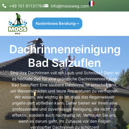
+49 151 61131794
info@moosweg.com
Kostenloses Beratung
Dachrinnenreinigung
Bad Salzuflen
Sind Ihre Dachrinnen voll mit Laub und Schmutz? Dann ist
es höchste Zeit für eine gründliche Dachrinnenreinigung
Bad Salzuflen! Eine saubere Dachrinne ist entscheidend,
um Wasserschäden und teure Reparaturen zu vermeiden.
Wir wissen, wie wichtig es ist, dass das Regenwasser
ungehindert abfließen kann. Daher bieten wir Ihnen eine
professionelle und zuverlässige Reinigung, die nicht nur
effektiv, sondern auch nachhaltig ist. Vertrauen Sie uns,
wenn es darum geht, Ihr Zuhause vor den Folgen
verstopfter Dachrinnen zu schützen!