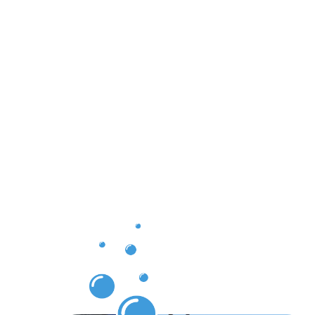
Ergebnisse,
die Sie
nach der
Dachrinnenr
Bad
Salzuflen
erwarten
dürfen.