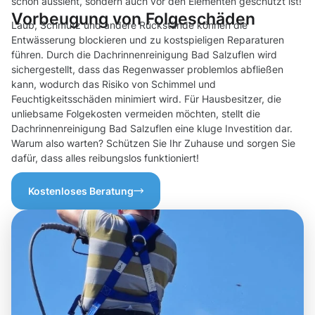
schön aussieht, sondern auch vor den Elementen geschützt ist!
Vorbeugung von Folgeschäden
Laub, Schmutz und andere Rückstände können die
Entwässerung blockieren und zu kostspieligen Reparaturen
führen. Durch die Dachrinnenreinigung Bad Salzuflen wird
sichergestellt, dass das Regenwasser problemlos abfließen
kann, wodurch das Risiko von Schimmel und
Feuchtigkeitsschäden minimiert wird. Für Hausbesitzer, die
unliebsame Folgekosten vermeiden möchten, stellt die
Dachrinnenreinigung Bad Salzuflen eine kluge Investition dar.
Warum also warten? Schützen Sie Ihr Zuhause und sorgen Sie
dafür, dass alles reibungslos funktioniert!
Kostenloses Beratung