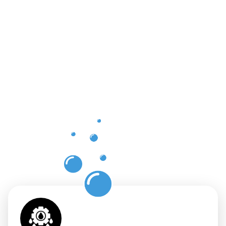
Vorteile
einer
professione
Dachrinnenr
in Bad
Salzuflen