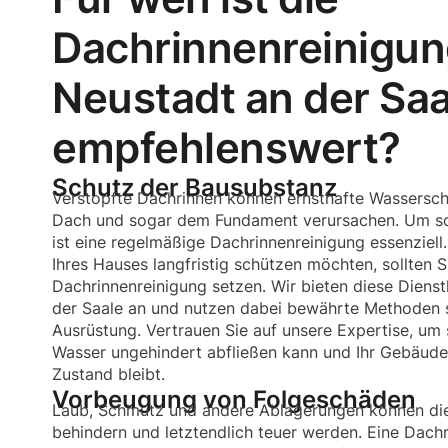
Dachrinnenreinigun
Neustadt an der Saa
empfehlenswert?
Schutz der Bausubstanz
Verstopfte Dachrinnen können ernsthafte Wassersc
Dach und sogar dem Fundament verursachen. Um so
ist eine regelmäßige Dachrinnenreinigung essenziel
Ihres Hauses langfristig schützen möchten, sollten S
Dachrinnenreinigung setzen. Wir bieten diese Dienst
der Saale an und nutzen dabei bewährte Methoden
Ausrüstung. Vertrauen Sie auf unsere Expertise, um 
Wasser ungehindert abfließen kann und Ihr Gebäude
Zustand bleibt.
Vorbeugung von Folgeschäden
Laub, Schmutz und andere Ablagerungen können die
behindern und letztendlich teuer werden. Eine Dachr