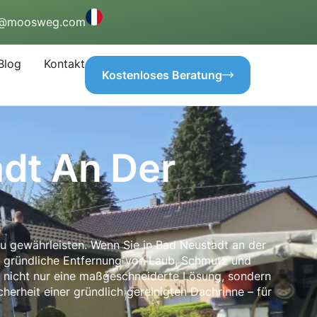
o@moosweg.com
Blog
Kontakt
Kostenloses Beratung
dt An Der
u gewährleisten. Wenn Sie in Bad Neustadt an der
e gründliche Entfernung von Laub, Schmutz und
n nicht nur eine maßgeschneiderte Lösung, sondern
herheit einer gründlich gereinigten Dachrinne – für