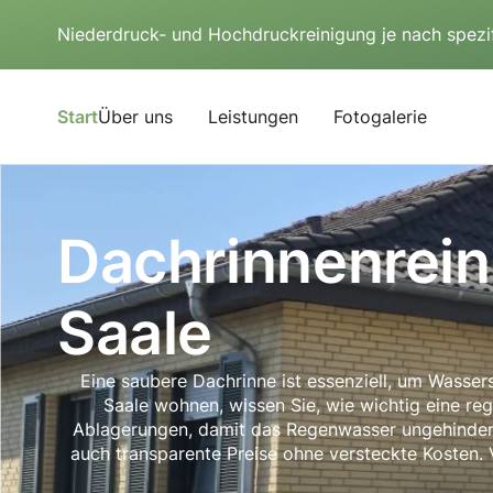
Niederdruck- und Hochdruckreinigung je nach spezi
Start
Über uns
Leistungen
Fotogalerie
Dachrinnenrein
Saale
Eine saubere Dachrinne ist essenziell, um Wasse
Saale wohnen, wissen Sie, wie wichtig eine r
Ablagerungen, damit das Regenwasser ungehindert 
auch transparente Preise ohne versteckte Kosten. V