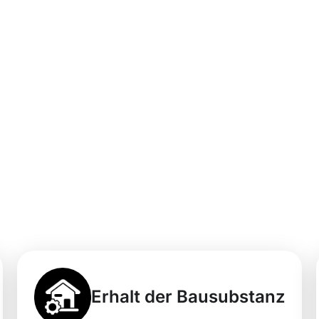
professionellen
igung in Bad
r Saale
Erhalt der Bausubstanz