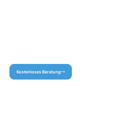
entscheidend, um spätere
Schäden zu vermeiden. Mit
unserer erfahrenen
Mannschaft sorgen wir dafür,
dass Ihre Dachrinnen in
einwandfreiem Zustand sind.
Vertrauen Sie uns für eine
professionelle
Dachrinnenreinigung Aßlar!
Kostenloses Beratung
Die