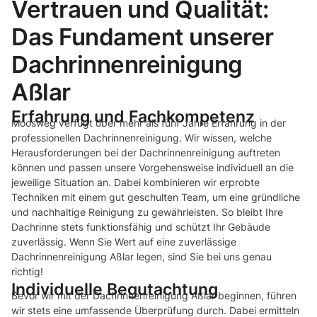
Vertrauen und Qualität:
Das Fundament unserer
Dachrinnenreinigung
Aßlar
Erfahrung und Fachkompetenz
Moosweg verfügt über mehr als fünf Jahre Erfahrung in der
professionellen Dachrinnenreinigung. Wir wissen, welche
Herausforderungen bei der Dachrinnenreinigung auftreten
können und passen unsere Vorgehensweise individuell an die
jeweilige Situation an. Dabei kombinieren wir erprobte
Techniken mit einem gut geschulten Team, um eine gründliche
und nachhaltige Reinigung zu gewährleisten. So bleibt Ihre
Dachrinne stets funktionsfähig und schützt Ihr Gebäude
zuverlässig. Wenn Sie Wert auf eine zuverlässige
Dachrinnenreinigung Aßlar legen, sind Sie bei uns genau
richtig!
Individuelle Begutachtung
Bevor wir mit der Dachrinnenreinigung Aßlar beginnen, führen
wir stets eine umfassende Überprüfung durch. Dabei ermitteln