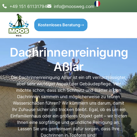
+49 151 61131794
info@moosweg.com
Kostenloses Beratung
Dachrinnenreinigung
Aßlar
Die Dachrinnenreinigung Aßlar ist ein oft vernachlässigter,
aber sehr wichtiger Aspekt der Gebäudepflege. Wer
möchte schon, dass sich Schmutz und Blätter in den
Dachrinnen sammeln und möglicherweise zu teuren
Wasserschäden führen? Wir kümmern uns darum, damit
Ihr Zuhause sicher und trocken bleibt. Egal, ob es um ein
Einfamilienhaus oder ein größeres Objekt geht – wir bieten
Ihnen eine sorgfältige und gründliche Reinigung an.
Lassen Sie uns gemeinsam dafür sorgen, dass Ihre
Dachrinnen in Topform sind!