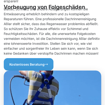
ersparen!
Vorbeugung von Folgeschäden
Blätter, Schmutz und andere Ablagerungen können die
Entwässerung erheblich behindern und zu kostspieligen
Reparaturen führen. Eine professionelle Dachrinnenreinigung
Aßlar stellt sicher, dass das Regenwasser problemlos abfließt.
So schützen Sie Ihr Zuhause effektiv vor Schimmel und
Feuchtigkeitsschäden. Für alle, die unerwartete Folgekosten
vermeiden möchten, ist die Dachrinnenreinigung Aßlar definitiv
eine lohnenswerte Investition. Stellen Sie sich vor, wie viel
einfacher und sorgenfreier Ihr Leben sein kann, wenn Sie sich
keine Gedanken über verstopfte Dachrinnen machen müssen!
Kostenloses Beratung