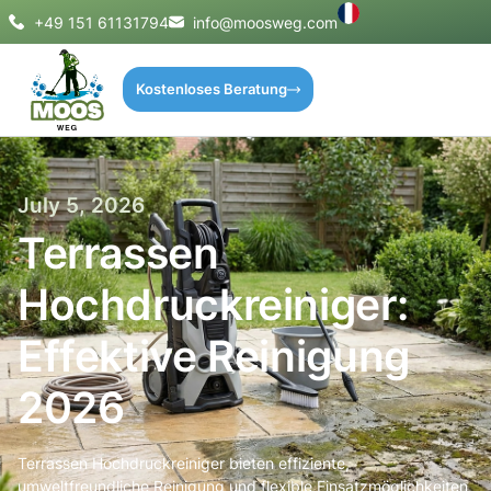
+49 151 61131794
info@moosweg.com
Kostenloses Beratung
July 5, 2026
Terrassen
Hochdruckreiniger:
Effektive Reinigung
2026
Terrassen Hochdruckreiniger bieten effiziente,
umweltfreundliche Reinigung und flexible Einsatzmöglichkeiten