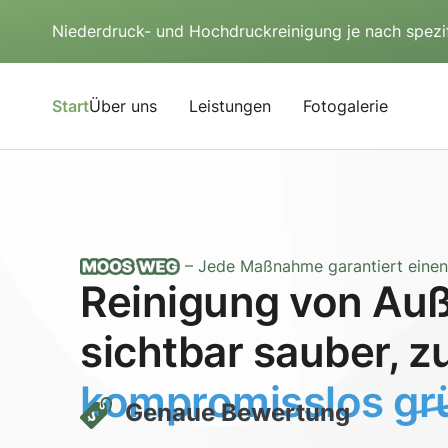
Niederdruck- und Hochdruckreinigung je nach spezi
Start
Über uns
Leistungen
Fotogalerie
– Jede Maßnahme garantiert einen 
Reinigung von Auß
sichtbar sauber, z
kompromisslos grü
Genaue Bewertung