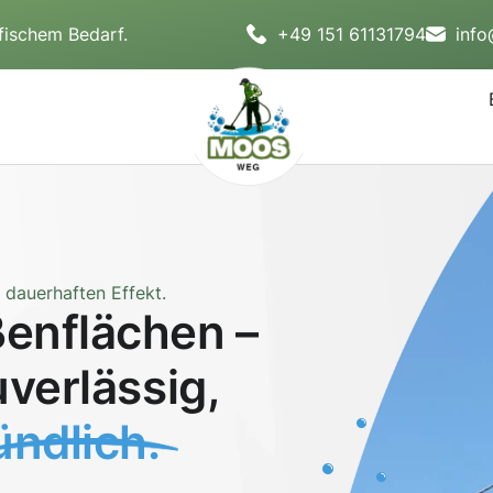
fischem Bedarf.
+49 151 61131794
inf
dauerhaften Effekt.
enflächen –
uverlässig,
ndlich.