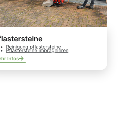
flastersteine
Reinigung pflastersteine
Pflastersteine imprägnieren
hr Infos