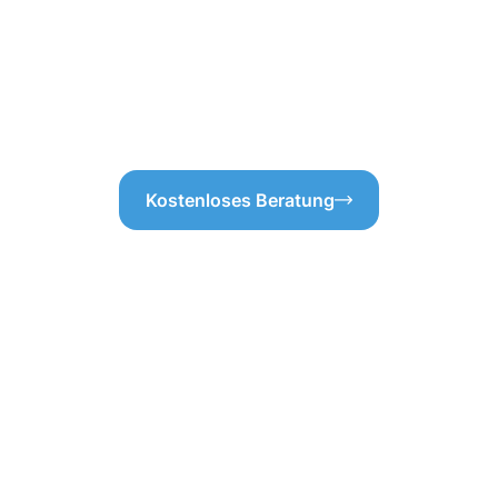
n der Gebäudereinigung
Flächen nicht nur erhält, son
e Arbeiten und vermeiden
professionelle Gebäudereinig
n-Schwenningen legen wir
uns genau richtig!
ren Sie von einem
erfüllt, sondern übertrifft.
Kostenloses Beratung