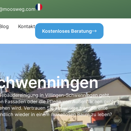
o@moosweg.com
Blog
Kontakt
Kostenloses Beratung
Schwenningen
 Gebäudereinigung in Villingen-Schwenningen geht,
von Fassaden oder die Pflege von Außenflächen geht,
sehen wird. Vertrauen Sie auf unsere transparente
 endlich wieder in einem makellosen Raum zu leben?