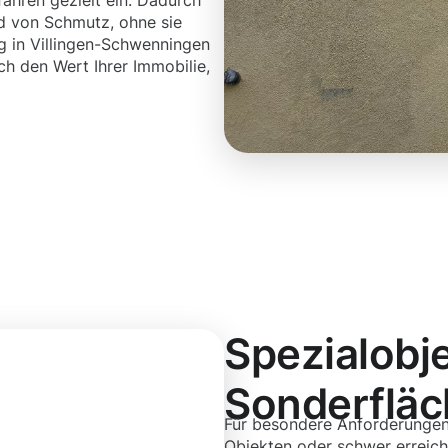
ahren gezielt ein. Dadurch
d von Schmutz, ohne sie
g in Villingen-Schwenningen
ch den Wert Ihrer Immobilie,
Spezialobj
Sonderflä
Für besondere Anforderungen
Objekten oder schwer erreich